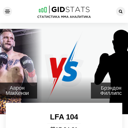
LFA 104
Аарон
Брэндон
МакКензи
Филлипс
LFA 104