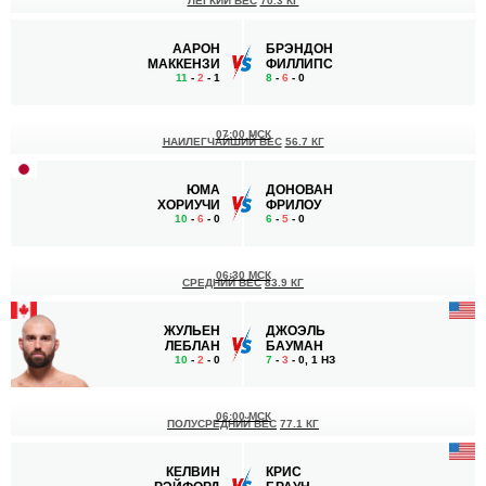
ЛЕГКИЙ ВЕС
70.3 КГ
ААРОН
БРЭНДОН
МАККЕНЗИ
ФИЛЛИПС
11
-
2
- 1
8
-
6
- 0
07:00 МСК
НАИЛЕГЧАЙШИЙ ВЕС
56.7 КГ
ЮМА
ДОНОВАН
ХОРИУЧИ
ФРИЛОУ
10
-
6
- 0
6
-
5
- 0
06:30 МСК
СРЕДНИЙ ВЕС
83.9 КГ
ЖУЛЬЕН
ДЖОЭЛЬ
ЛЕБЛАН
БАУМАН
10
-
2
- 0
7
-
3
- 0, 1 НЗ
06:00 МСК
ПОЛУСРЕДНИЙ ВЕС
77.1 КГ
КЕЛВИН
КРИС