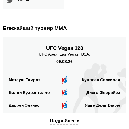
Ближайший турнир ММА
UFC Vegas 120
UFC Apex, Las Vegas, USA.
09.08.26
Матеуш Гамрот
Куиллан Салкиллд
Билли Куарантилло
Диего Феррейра
Даррен Элкинс
Ядье Дель Валле
Подробнее »