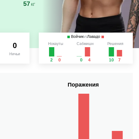
57
КГ
Войчик
vs
Лавадо
0
Нокауты
Сабмишн
Решения
Ничьи
2
0
0
4
10
7
Поражения