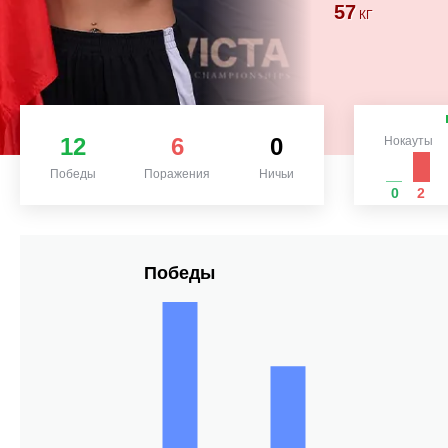
57
КГ
12
6
0
Нокауты
Победы
Поражения
Ничьи
0
2
Победы