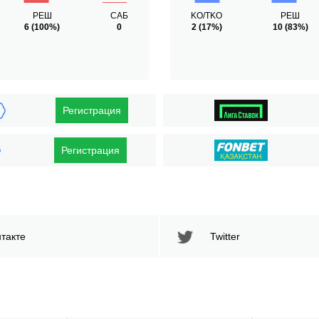
РЕШ
САБ
KO/TKO
РЕШ
6
(100%)
0
2
(17%)
10
(83%)
Регистрация
Регистрация
такте
Twitter