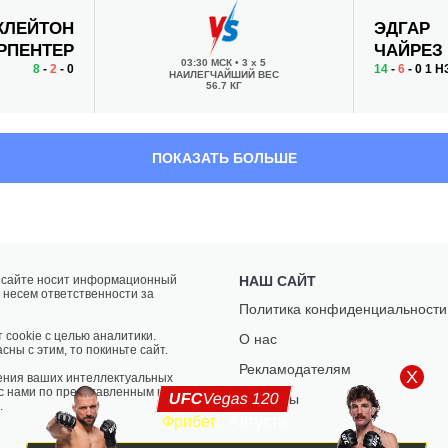
КЛЕЙТОН
ЭДГАР
РПЕНТЕР
ЧАЙРЕЗ
03:30 МСК
•
3 x 5
8
-
2
- 0
14
-
6
- 0 1 Н
НАИЛЕГЧАЙШИЙ ВЕС
56.7 КГ
ПОКАЗАТЬ БОЛЬШЕ
а сайте носит информационный
НАШ САЙТ
 несем ответственности за
Политика конфиденциальности
 cookie с целью аналитики.
О нас
сны с этим, то покиньте сайт.
Рекламодателям
X
ения ваших интеллектуальных
 с нами по представленным на
UFC
Vegas 120
Контакты
.
Фрибет
9 Августа