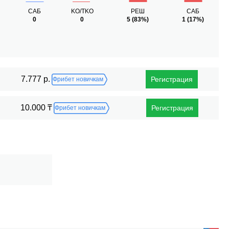
САБ
KO/TKO
РЕШ
САБ
0
0
5
(83%)
1
(17%)
7.777 р.
Регистрация
Фрибет новичкам
10.000 ₸
Регистрация
Фрибет новичкам