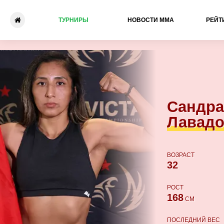
ТУРНИРЫ
НОВОСТИ ММА
РЕЙТ
Сандра Лавадо - Каролина 
Сандра
Лавад
ВОЗРАСТ
32
РОСТ
168
СМ
ПОСЛЕДНИЙ ВЕС