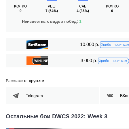
KO/TKO
РЕШ
САБ
KO/TKO
0
7
(64%)
4
(36%)
0
Неизвестных видов побед:
1
10.000 р.
Фрибет новичкам
3.000 р.
Фрибет новичкам
Расскажите друзьям
Telegram
ВКон
Остальные бои DWCS 2022: Week 3