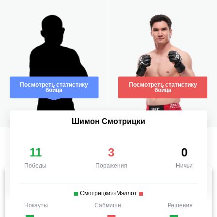
Посмотреть статистику
Посмотреть статистику
бойца
бойца
Шимон Смотрицки
11
3
0
Победы
Поражения
Ничьи
Смотрицки
vs
Мэллот
Нокауты
Сабмишн
Решения