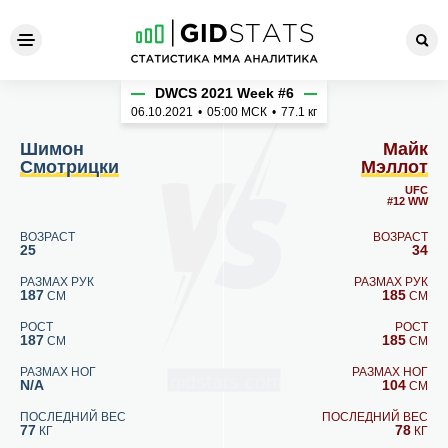
Шимон Смотрицки - Майк М
DWCS 2021 Week #6
06.10.2021
•
05:00
МСК
•
77.1 кг
Шимон
Майк
Смотрицки
Мэллот
UFC
#12 WW
ВОЗРАСТ
ВОЗРАСТ
25
34
РАЗМАХ РУК
РАЗМАХ РУК
187
185
СМ
СМ
РОСТ
РОСТ
187
185
СМ
СМ
РАЗМАХ НОГ
РАЗМАХ НОГ
N/A
104
СМ
ПОСЛЕДНИЙ ВЕС
ПОСЛЕДНИЙ ВЕС
77
78
КГ
КГ