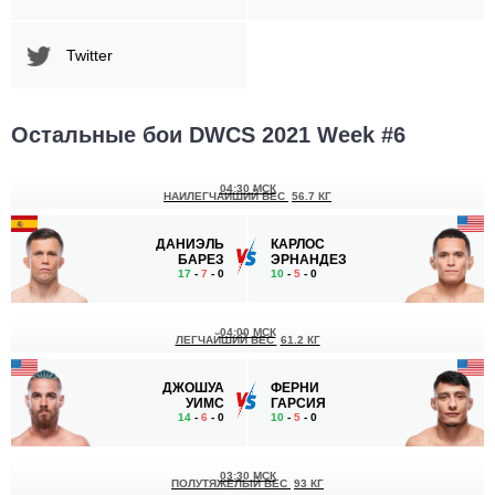
Twitter
Остальные бои DWCS 2021 Week #6
04:30 МСК
НАИЛЕГЧАЙШИЙ ВЕС
56.7 КГ
ДАНИЭЛЬ
КАРЛОС
БАРЕЗ
ЭРНАНДЕЗ
17
-
7
- 0
10
-
5
- 0
04:00 МСК
ЛЕГЧАЙШИЙ ВЕС
61.2 КГ
ДЖОШУА
ФЕРНИ
УИМС
ГАРСИЯ
14
-
6
- 0
10
-
5
- 0
03:30 МСК
ПОЛУТЯЖЕЛЫЙ ВЕС
93 КГ