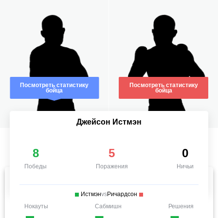
Посмотреть статистику
Посмотреть статистику
бойца
бойца
Джейсон Истмэн
8
5
0
Победы
Поражения
Ничьи
Истмэн
vs
Ричардсон
Нокауты
Сабмишн
Решения