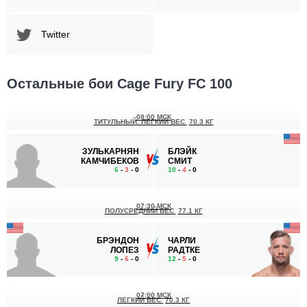
Twitter
Остальные бои Cage Fury FC 100
08:00 МСК
ТИТУЛЬНЫЙ. ЛЕГКИЙ ВЕС
70.3 КГ
ЗУЛЬКАРНЯН
БЛЭЙК
КАМЧИБЕКОВ
СМИТ
6
-
3
- 0
10
-
4
- 0
07:30 МСК
ПОЛУСРЕДНИЙ ВЕС
77.1 КГ
БРЭНДОН
ЧАРЛИ
ЛОПЕЗ
РАДТКЕ
9
-
6
- 0
12
-
5
- 0
07:00 МСК
ЛЕГКИЙ ВЕС
70.3 КГ