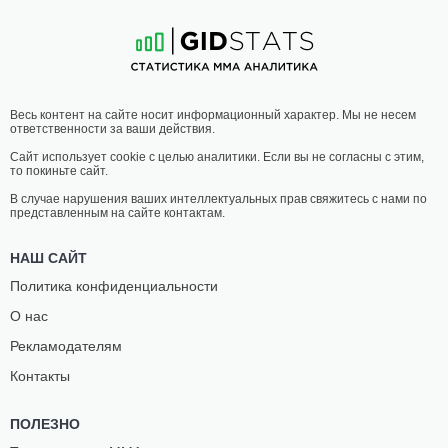
1
-
3
- 0
5
-
2
- 0
04:30 МСК
ЛЕГКИЙ ВЕС
70.3 КГ
МАЙКЛ
ТРОЙ
Весь контент на сайте носит информационный характер. Мы не несем
ДЮФОРТ
ГЕРХАРТ
ответственности за ваши действия.
13
-
6
- 0
8
-
5
- 0
Сайт использует cookie с целью аналитики. Если вы не согласны с этим,
то покиньте сайт.
04:00 МСК
ПРОМЕЖУТОЧНЫЙ ВЕС
В случае нарушения ваших интеллектуальных прав свяжитесь с нами по
представленным на сайте контактам.
ДЖЕССИ
АНДРЕС
РОМАНО
ДАВАЛОС
НАШ САЙТ
-
-
-
-
Политика конфиденциальности
О нас
03:30 МСК
ПОЛУСРЕДНИЙ ВЕС
77.1 КГ
Рекламодателям
ЛУКАС
ИЦО
Контакты
ЛАРУ
БАБУЛАИДЗЕ
1
-
0
- 0
3
-
0
- 0
ПОЛЕЗНО
03:00 МСК