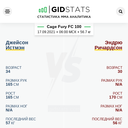
Джейсон Истмэн - Эндрю Р
Cage Fury FC 100
17.09.2021
•
06:00
МСК
•
56.7 кг
Джейсон
Эндрю
Истмэн
Ричардсон
ВОЗРАСТ
ВОЗРАСТ
34
30
РАЗМАХ РУК
РАЗМАХ РУК
165
N/A
СМ
РОСТ
РОСТ
165
170
СМ
СМ
РАЗМАХ НОГ
РАЗМАХ НОГ
N/A
N/A
ПОСЛЕДНИЙ ВЕС
ПОСЛЕДНИЙ ВЕС
57
56
КГ
КГ