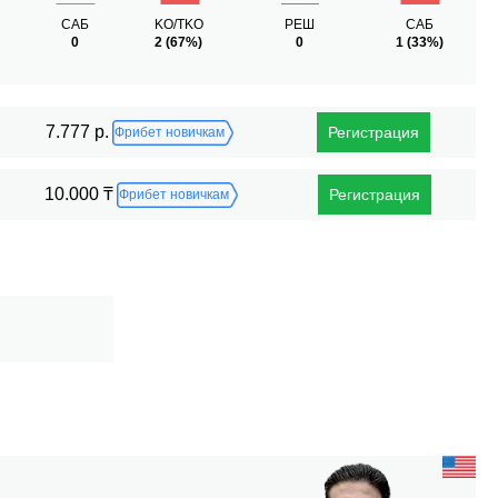
САБ
KO/TKO
РЕШ
САБ
0
2
(67%)
0
1
(33%)
7.777 р.
Регистрация
Фрибет новичкам
10.000 ₸
Регистрация
Фрибет новичкам