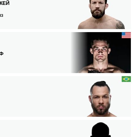
ЖЕЙ
С
НЗ
ПФ