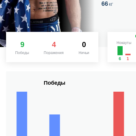
66
КГ
9
4
0
Нокауты
Победы
Поражения
Ничьи
6
1
Победы