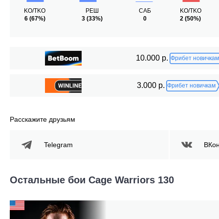
KO/TKO
РЕШ
САБ
KO/TKO
6
(67%)
3
(33%)
0
2
(50%)
10.000 р.
Фрибет новичкам
3.000 р.
Фрибет новичкам
Расскажите друзьям
Telegram
ВКон
Остальные бои Cage Warriors 130