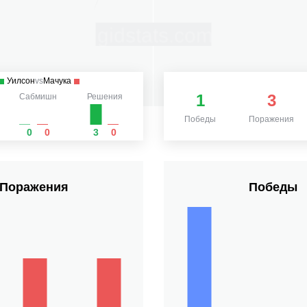
Уилсон
vs
Мачука
1
3
Сабмишн
Решения
Победы
Поражения
0
0
3
0
Поражения
Победы