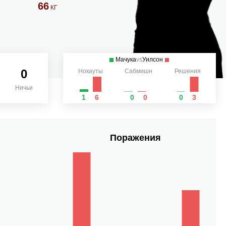
66
КГ
Мачука
vs
Уилсон
0
Нокауты
Сабмишн
Решения
Ничьи
1
6
0
0
0
3
Поражения