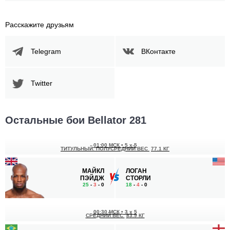
Расскажите друзьям
Telegram
ВКонтакте
Twitter
Остальные бои Bellator 281
01:00 МСК
•
5 x 5
ТИТУЛЬНЫЙ. ПОЛУСРЕДНИЙ ВЕС
77.1 КГ
МАЙКЛ
ЛОГАН
ПЭЙДЖ
СТОРЛИ
25
-
3
- 0
18
-
4
- 0
00:30 МСК
•
3 x 5
СРЕДНИЙ ВЕС
83.9 КГ