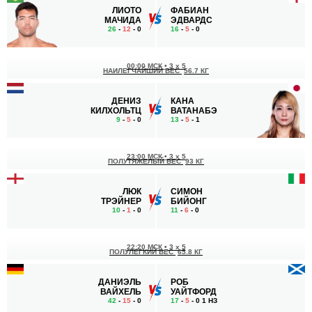
ЛИОТО
ФАБИАН
МАЧИДА
ЭДВАРДС
26
-
12
- 0
16
-
5
- 0
00:00 МСК
•
3 x 5
НАИЛЕГЧАЙШИЙ ВЕС
56.7 КГ
ДЕНИЗ
КАНА
КИЛХОЛЬТЦ
ВАТАНАБЭ
9
-
5
- 0
13
-
5
- 1
23:00 МСК
•
3 x 5
ПОЛУТЯЖЕЛЫЙ ВЕС
93 КГ
ЛЮК
СИМОН
ТРЭЙНЕР
БИЙОНГ
10
-
1
- 0
11
-
6
- 0
22:20 МСК
•
3 x 5
ПОЛУЛЕГКИЙ ВЕС
65.8 КГ
ДАНИЭЛЬ
РОБ
ВАЙХЕЛЬ
УАЙТФОРД
42
-
15
- 0
17
-
5
- 0 1 НЗ