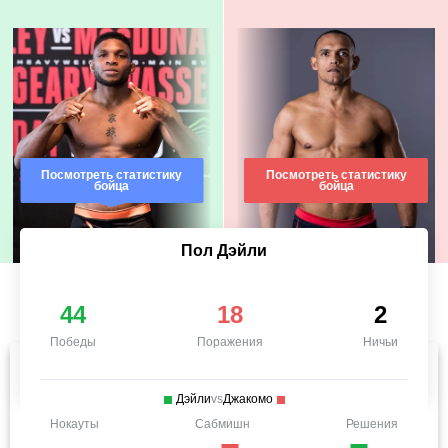
Посмотреть статистику
Посмотреть статистику
бойца
бойца
Пол Дэйли
44
18
2
Победы
Поражения
Ничьи
Дэйли
vs
Джакомо
Нокауты
Сабмишн
Решения