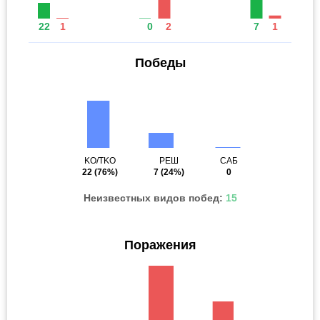
22
1
0
2
7
1
Победы
KO/TKO
РЕШ
САБ
22
(76%)
7
(24%)
0
Неизвестных видов побед:
15
Поражения