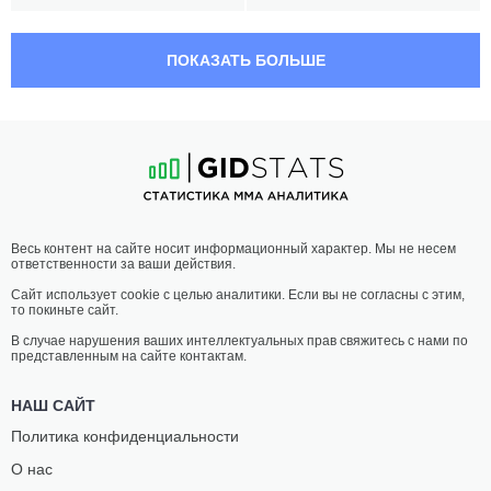
22:00 МСК
•
3 x 5
НАИЛЕГЧАЙШИЙ ВЕС
56.7 КГ
ПОКАЗАТЬ БОЛЬШЕ
КЕЙТ
ЭЛИНА
ДЖЕКСОН
КАЛЛИОНИДУ
11
-
6
- 1
9
-
6
- 0
21:40 МСК
•
3 x 5
ПОЛУСРЕДНИЙ ВЕС
77.1 КГ
ОЛИВЕР
МАРК
Весь контент на сайте носит информационный характер. Мы не несем
ЭНКАМП
ЛЕММИНГЕР
ответственности за ваши действия.
11
-
4
- 0
12
-
6
- 0
Сайт использует cookie с целью аналитики. Если вы не согласны с этим,
то покиньте сайт.
21:20 МСК
•
3 x 5
ЛЕГКИЙ ВЕС
70.3 КГ
В случае нарушения ваших интеллектуальных прав свяжитесь с нами по
представленным на сайте контактам.
АЛФИ
ТИМ
ДЕЙВИС
УАЙЛД
НАШ САЙТ
20
-
6
- 1
18
-
7
- 1
Политика конфиденциальности
О нас
21:00 МСК
•
3 x 5
ПОЛУЛЕГКИЙ ВЕС
65.8 КГ