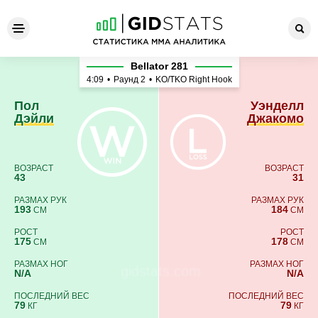
Пол Дэйли - Уэнделл Джак
Bellator 281
4:09
•
Раунд 2
•
KO/TKO Right Hook
Пол
Уэнделл
Дэйли
Джакомо
ВОЗРАСТ
ВОЗРАСТ
43
31
РАЗМАХ РУК
РАЗМАХ РУК
193
184
СМ
СМ
РОСТ
РОСТ
175
178
СМ
СМ
РАЗМАХ НОГ
РАЗМАХ НОГ
N/A
N/A
ПОСЛЕДНИЙ ВЕС
ПОСЛЕДНИЙ ВЕС
79
79
КГ
КГ