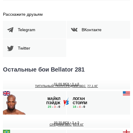
Расскажите друзьям
Telegram
ВКонтакте
Twitter
Остальные бои Bellator 281
01:00 МСК
•
5 x 5
ТИТУЛЬНЫЙ. ПОЛУСРЕДНИЙ ВЕС
77.1 КГ
МАЙКЛ
ЛОГАН
ПЭЙДЖ
СТОРЛИ
25
-
3
- 0
18
-
4
- 0
00:30 МСК
•
3 x 5
СРЕДНИЙ ВЕС
83.9 КГ