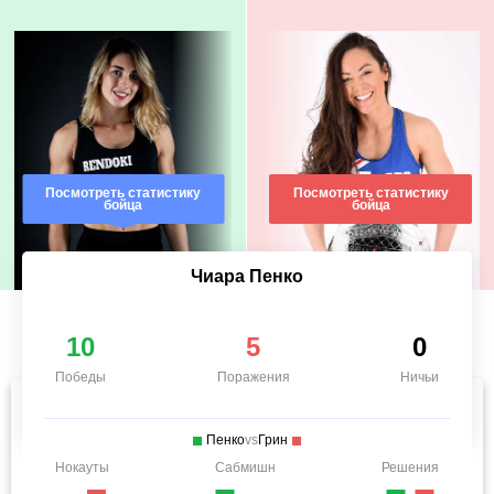
Посмотреть статистику
Посмотреть статистику
бойца
бойца
Чиара Пенко
10
5
0
Победы
Поражения
Ничьи
Пенко
vs
Грин
Нокауты
Сабмишн
Решения