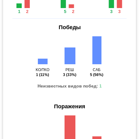
1
2
5
2
3
3
Победы
KO/TKO
РЕШ
САБ
1
(11%)
3
(33%)
5
(56%)
Неизвестных видов побед:
1
Поражения