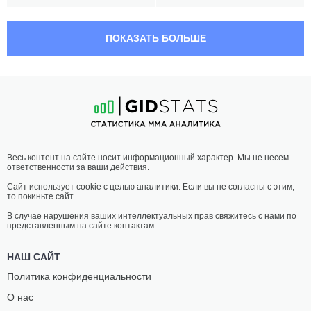
22:20 МСК
•
3 x 5
ПОЛУЛЕГКИЙ ВЕС
65.8 КГ
ПОКАЗАТЬ БОЛЬШЕ
ДАНИЭЛЬ
РОБ
ВАЙХЕЛЬ
УАЙТФОРД
42
-
15
- 0
17
-
5
- 0 1 НЗ
22:00 МСК
•
3 x 5
НАИЛЕГЧАЙШИЙ ВЕС
56.7 КГ
КЕЙТ
ЭЛИНА
Весь контент на сайте носит информационный характер. Мы не несем
ДЖЕКСОН
КАЛЛИОНИДУ
ответственности за ваши действия.
11
-
6
- 1
9
-
6
- 0
Сайт использует cookie с целью аналитики. Если вы не согласны с этим,
то покиньте сайт.
21:40 МСК
•
3 x 5
ПОЛУСРЕДНИЙ ВЕС
77.1 КГ
В случае нарушения ваших интеллектуальных прав свяжитесь с нами по
представленным на сайте контактам.
ОЛИВЕР
МАРК
ЭНКАМП
ЛЕММИНГЕР
НАШ САЙТ
11
-
4
- 0
12
-
6
- 0
Политика конфиденциальности
О нас
21:20 МСК
•
3 x 5
ЛЕГКИЙ ВЕС
70.3 КГ