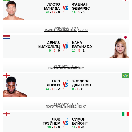
ЛИОТО
ФАБИАН
МАЧИДА
ЭДВАРДС
26
-
12
- 0
16
-
5
- 0
00:00 МСК
•
3 x 5
НАИЛЕГЧАЙШИЙ ВЕС
56.7 КГ
ДЕНИЗ
КАНА
КИЛХОЛЬТЦ
ВАТАНАБЭ
9
-
5
- 0
13
-
5
- 1
23:30 МСК
•
3 x 5
ПРОМЕЖУТОЧНЫЙ ВЕС
ПОЛ
УЭНДЕЛЛ
ДЭЙЛИ
ДЖАКОМО
44
-
18
- 2
9
-
3
- 0
23:00 МСК
•
3 x 5
ПОЛУТЯЖЕЛЫЙ ВЕС
93 КГ
ЛЮК
СИМОН
ТРЭЙНЕР
БИЙОНГ
10
-
1
- 0
11
-
6
- 0