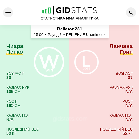
Чиара Пенко - Ланчана Гри
Bellator 281
15:00
•
Раунд 3
•
РЕШЕНИЕ Unanimous
Чиара
Ланчана
Пенко
Грин
ВОЗРАСТ
ВОЗРАСТ
30
37
РАЗМАХ РУК
РАЗМАХ РУК
165
N/A
СМ
РОСТ
РОСТ
165
N/A
СМ
РАЗМАХ НОГ
РАЗМАХ НОГ
N/A
N/A
ПОСЛЕДНИЙ ВЕС
ПОСЛЕДНИЙ ВЕС
52
52
КГ
КГ