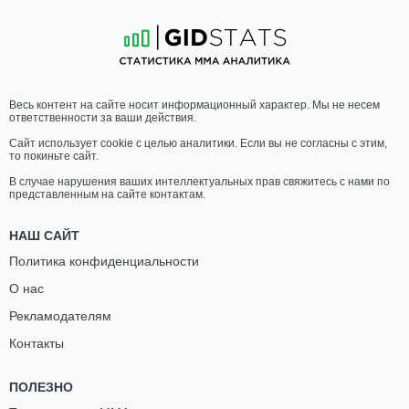
10
-
2
- 0
16
-
7
- 0
03:05 МСК
•
3 x 5
ПОЛУЛЕГКИЙ ВЕС
65.8 КГ
КОДИ
КРИС
Весь контент на сайте носит информационный характер. Мы не несем
ЛОУ
ЛЕОНСИОНИ
ответственности за ваши действия.
9
-
2
- 0
11
-
3
- 0
Сайт использует cookie с целью аналитики. Если вы не согласны с этим,
то покиньте сайт.
02:15 МСК
•
3 x 5
ПОЛУЛЕГКИЙ ВЕС
65.8 КГ
В случае нарушения ваших интеллектуальных прав свяжитесь с нами по
представленным на сайте контактам.
КЕВИН
КАИ
БОЭМ
КАМАКА
НАШ САЙТ
9
-
6
- 0
18
-
7
- 1
Политика конфиденциальности
О нас
01:50 МСК
•
3 x 5
ПОЛУСРЕДНИЙ ВЕС
77.1 КГ
Рекламодателям
МАРК
МАЙКЛ
Контакты
ЛЕММИНГЕР
ЛОМБАРДО
12
-
6
- 0
13
-
4
- 0 1 НЗ
ПОЛЕЗНО
01:25 МСК
•
3 x 5