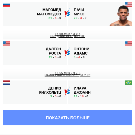
МАГОМЕД
ПАЧИ
МАГОМЕДОВ
МИКС
21
-
5
- 0
20
-
3
- 0
05:00 МСК
•
3 x 5
СРЕДНИЙ ВЕС
83.9 КГ
ДАЛТОН
ЭНТОНИ
РОСТА
АДАМС
11
-
3
- 0
9
-
4
- 0
03:55 МСК
•
3 x 5
НАИЛЕГЧАЙШИЙ ВЕС
56.7 КГ
ДЕНИЗ
ИЛАРА
КИЛХОЛЬТЦ
ДЖОАНН
9
-
5
- 0
13
-
10
- 0
03:30 МСК
•
3 x 5
ПОЛУСРЕДНИЙ ВЕС
77.1 КГ
ПОКАЗАТЬ БОЛЬШЕ
КАЙЛ
ДЖАЛИЛ
КРАТЧМЕР
УИЛЛИС