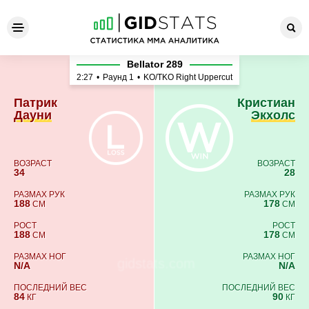
Патрик Дауни - Кристиан Э
Bellator 289
2:27
•
Раунд 1
•
KO/TKO Right Uppercut
Патрик
Кристиан
Дауни
Экхолс
ВОЗРАСТ
ВОЗРАСТ
34
28
РАЗМАХ РУК
РАЗМАХ РУК
188
178
СМ
СМ
РОСТ
РОСТ
188
178
СМ
СМ
РАЗМАХ НОГ
РАЗМАХ НОГ
N/A
N/A
ПОСЛЕДНИЙ ВЕС
ПОСЛЕДНИЙ ВЕС
84
90
КГ
КГ