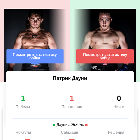
Посмотреть статистику
Посмотреть статистику
бойца
бойца
Патрик Дауни
1
1
0
Победы
Поражения
Ничьи
Дауни
vs
Экхолс
Нокауты
Сабмишн
Решения