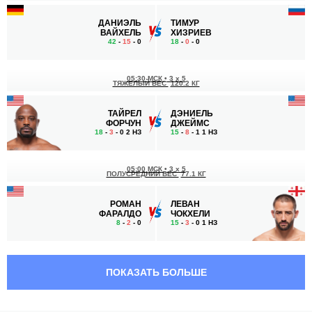
ДАНИЭЛЬ
ТИМУР
ВАЙХЕЛЬ
ХИЗРИЕВ
42
-
15
- 0
18
-
0
- 0
05:30 МСК
•
3 x 5
ТЯЖЕЛЫЙ ВЕС
120.2 КГ
ТАЙРЕЛ
ДЭНИЕЛЬ
ФОРЧУН
ДЖЕЙМС
18
-
3
- 0 2 НЗ
15
-
8
- 1 1 НЗ
05:00 МСК
•
3 x 5
ПОЛУСРЕДНИЙ ВЕС
77.1 КГ
РОМАН
ЛЕВАН
ФАРАЛДО
ЧОКХЕЛИ
8
-
2
- 0
15
-
3
- 0 1 НЗ
04:20 МСК
•
3 x 5
СРЕДНИЙ ВЕС
83.9 КГ
ПОКАЗАТЬ БОЛЬШЕ
ИМАМШАФИ
ШОН КОННОР
АЛИЕВ
ФАЛЛОН