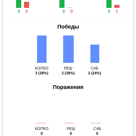
3
2
2
0
3
1
Победы
KO/TKO
РЕШ
САБ
3
(38%)
3
(38%)
2
(24%)
Поражения
KO/TKO
РЕШ
САБ
0
0
0