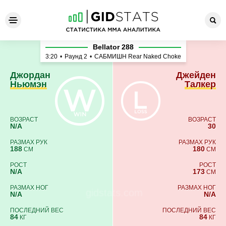
Джордан Ньюмэн - Джейден
Bellator 288
3:20
•
Раунд 2
•
САБМИШН Rear Naked Choke
Джордан
Джейден
Ньюмэн
Талкер
ВОЗРАСТ
ВОЗРАСТ
N/A
30
РАЗМАХ РУК
РАЗМАХ РУК
188
180
СМ
СМ
РОСТ
РОСТ
N/A
173
СМ
РАЗМАХ НОГ
РАЗМАХ НОГ
N/A
N/A
ПОСЛЕДНИЙ ВЕС
ПОСЛЕДНИЙ ВЕС
84
84
КГ
КГ