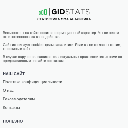
10
-
2
- 0
17
-
9
- 0
04:00 МСК
•
3 x 5
ЛЕГКИЙ ВЕС
70.3 КГ
КИЛЛИ
ЖАИРО
Весь контент на сайте носит информационный характер. Мы не несем
МОТА
ПАЧЕКО
ответственности за ваши действия.
15
-
4
- 0
7
-
2
- 0
Сайт использует cookie с целью аналитики. Если вы не согласны с этим,
то покиньте сайт.
03:40 МСК
•
3 x 5
ЛЕГКИЙ ВЕС
70.3 КГ
В случае нарушения ваших интеллектуальных прав свяжитесь с нами по
представленным на сайте контактам.
АРЧИ
ДЖЕССИ
КОЛГЭН
ХАННАМ
НАШ САЙТ
13
-
0
- 0
3
-
2
- 0
Политика конфиденциальности
О нас
03:20 МСК
•
3 x 5
ПОЛУТЯЖЕЛЫЙ ВЕС
93 КГ
Рекламодателям
САЛЛИВАН
ДЖЕЙ
Контакты
КОУЛИ
РАДИК
8
-
2
- 0
3
-
1
- 0
ПОЛЕЗНО
02:40 МСК
•
3 x 5