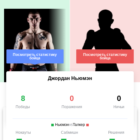
Посмотреть статистику
Посмотреть статистику
бойца
бойца
Джордан Ньюмэн
8
0
0
Победы
Поражения
Ничьи
Ньюмэн
vs
Талкер
Нокауты
Сабмишн
Решения