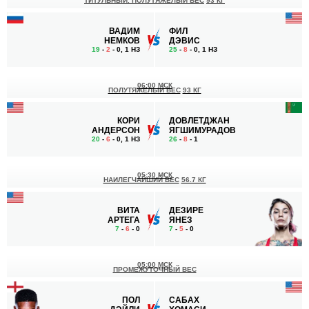
ТИТУЛЬНЫЙ. ПОЛУТЯЖЕЛЫЙ ВЕС
93 КГ
ВАДИМ
ФИЛ
НЕМКОВ
ДЭВИС
19
-
2
- 0, 1 НЗ
25
-
8
- 0, 1 НЗ
06:00 МСК
ПОЛУТЯЖЕЛЫЙ ВЕС
93 КГ
КОРИ
ДОВЛЕТДЖАН
АНДЕРСОН
ЯГШИМУРАДОВ
20
-
6
- 0, 1 НЗ
26
-
8
- 1
05:30 МСК
НАИЛЕГЧАЙШИЙ ВЕС
56.7 КГ
ВИТА
ДЕЗИРЕ
АРТЕГА
ЯНЕЗ
7
-
6
- 0
7
-
5
- 0
05:00 МСК
ПРОМЕЖУТОЧНЫЙ ВЕС
ПОЛ
САБАХ