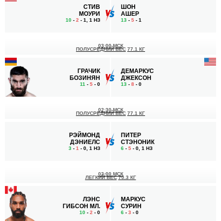
СТИВ
ШОН
МОУРИ
АШЕР
10
-
2
- 1, 1 НЗ
13
-
5
- 1
03:00 МСК
ПОЛУСРЕДНИЙ ВЕС
77.1 КГ
ГРАЧИК
ДЕМАРКУС
БОЗИНЯН
ДЖЕКСОН
11
-
5
- 0
13
-
8
- 0
02:30 МСК
ПОЛУСРЕДНИЙ ВЕС
77.1 КГ
РЭЙМОНД
ПИТЕР
ДЭНИЕЛС
СТЭНОНИК
3
-
1
- 0, 1 НЗ
6
-
5
- 0, 1 НЗ
02:00 МСК
ЛЕГКИЙ ВЕС
70.3 КГ
ЛЭНС
МАРКУС
ГИБСОН МЛ.
СУРИН
10
-
2
- 0
6
-
3
- 0