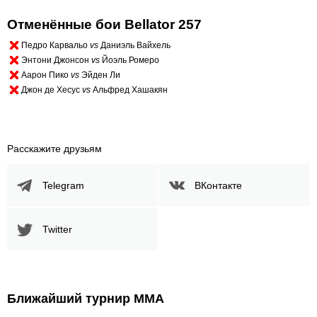
Отменённые бои Bellator 257
Педро Карвальо
vs
Даниэль Вайхель
Энтони Джонсон
vs
Йоэль Ромеро
Аарон Пико
vs
Эйден Ли
Джон де Хесус
vs
Альфред Хашакян
Расскажите друзьям
Telegram
ВКонтакте
Twitter
Ближайший турнир ММА