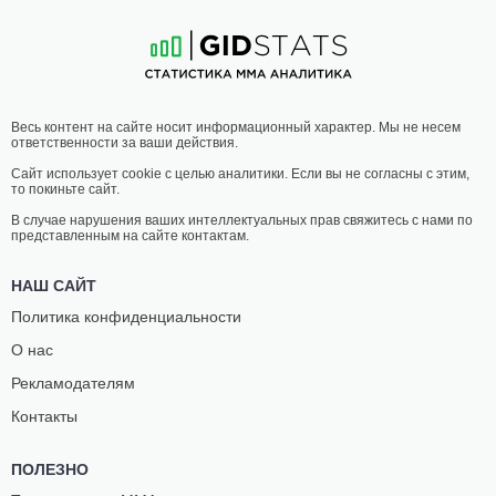
4
-
0
- 0
11
-
3
- 0
20:00 МСК
•
3 x 5
НАИЛЕГЧАЙШИЙ ВЕС
56.7 КГ
МЕЛИССА
ЛЮДМИЛА
Весь контент на сайте носит информационный характер. Мы не несем
НЕББАЧЕ
СКУРКО
ответственности за ваши действия.
3
-
1
- 0
2
-
1
- 0
Сайт использует cookie с целью аналитики. Если вы не согласны с этим,
то покиньте сайт.
В случае нарушения ваших интеллектуальных прав свяжитесь с нами по
представленным на сайте контактам.
НАШ САЙТ
Политика конфиденциальности
О нас
Рекламодателям
Контакты
ПОЛЕЗНО