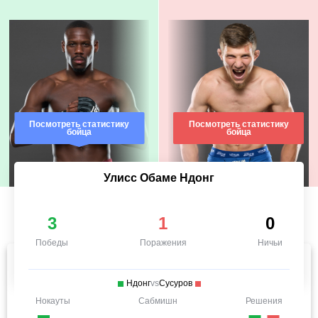
Посмотреть статистику
Посмотреть статистику
бойца
бойца
Улисс Обаме Ндонг
3
1
0
Победы
Поражения
Ничьи
Ндонг
vs
Сусуров
Нокауты
Сабмишн
Решения