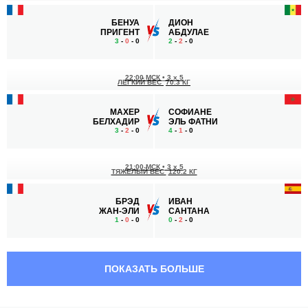
БЕНУА
ДИОН
ПРИГЕНТ
АБДУЛАЕ
3
-
0
- 0
2
-
2
- 0
22:00 МСК
•
3 x 5
ЛЕГКИЙ ВЕС
70.3 КГ
МАХЕР
СОФИАНЕ
БЕЛХАДИР
ЭЛЬ ФАТНИ
3
-
2
- 0
4
-
1
- 0
21:00 МСК
•
3 x 5
ТЯЖЕЛЫЙ ВЕС
120.2 КГ
БРЭД
ИВАН
ЖАН-ЭЛИ
САНТАНА
1
-
0
- 0
0
-
2
- 0
20:30 МСК
•
3 x 5
ТЯЖЕЛЫЙ ВЕС
120.2 КГ
ПОКАЗАТЬ БОЛЬШЕ
ЗАУРБЕК
ИВАН
САБАНОВ
РОМАНОВ