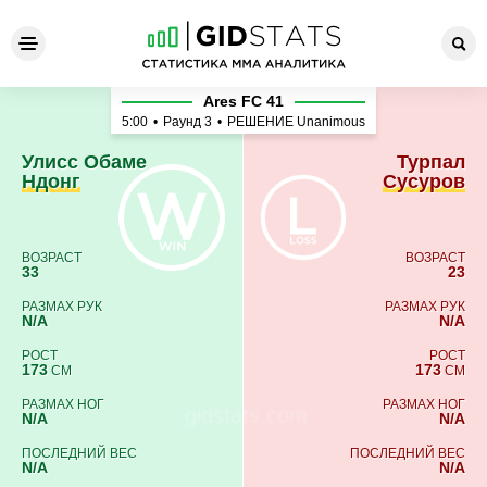
Улисс Обаме Ндонг - Турпа
Ares FC 41
5:00
•
Раунд 3
•
РЕШЕНИЕ Unanimous
Улисс Обаме
Турпал
Ндонг
Сусуров
ВОЗРАСТ
ВОЗРАСТ
33
23
РАЗМАХ РУК
РАЗМАХ РУК
N/A
N/A
РОСТ
РОСТ
173
173
СМ
СМ
РАЗМАХ НОГ
РАЗМАХ НОГ
N/A
N/A
ПОСЛЕДНИЙ ВЕС
ПОСЛЕДНИЙ ВЕС
N/A
N/A