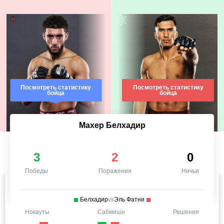
Посмотреть статистику
Посмотреть статистику
бойца
бойца
Махер Белхадир
3
2
0
Победы
Поражения
Ничьи
Белхадир
vs
Эль Фатни
Нокауты
Сабмишн
Решения