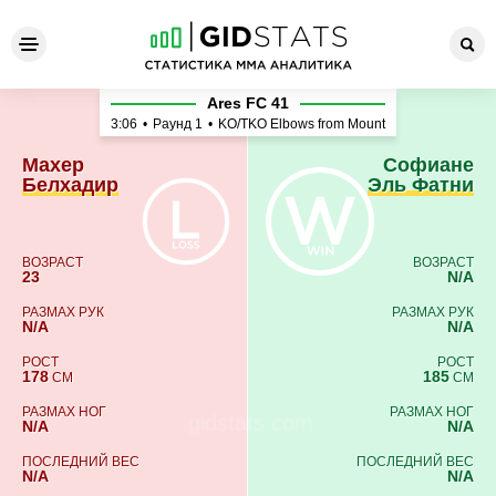
Махер Белхадир - Софиане
Ares FC 41
3:06
•
Раунд 1
•
KO/TKO Elbows from Mount
Махер
Софиане
Белхадир
Эль Фатни
ВОЗРАСТ
ВОЗРАСТ
23
N/A
РАЗМАХ РУК
РАЗМАХ РУК
N/A
N/A
РОСТ
РОСТ
178
185
СМ
СМ
РАЗМАХ НОГ
РАЗМАХ НОГ
N/A
N/A
ПОСЛЕДНИЙ ВЕС
ПОСЛЕДНИЙ ВЕС
N/A
N/A