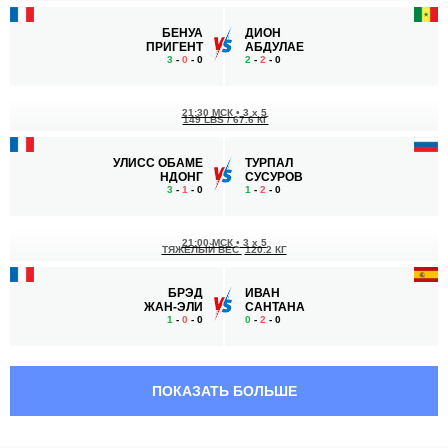
БЕНУА
ДИОН
ПРИГЕНТ
АБДУЛАЕ
3
-
0
- 0
2
-
2
- 0
21:30 МСК
•
3 x 5
149 LBS / 67.6 КГ
УЛИСС ОБАМЕ
ТУРПАЛ
НДОНГ
СУСУРОВ
3
-
1
- 0
1
-
2
- 0
21:00 МСК
•
3 x 5
ТЯЖЕЛЫЙ ВЕС
120.2 КГ
БРЭД
ИВАН
ЖАН-ЭЛИ
САНТАНА
1
-
0
- 0
0
-
2
- 0
20:30 МСК
•
3 x 5
ТЯЖЕЛЫЙ ВЕС
120.2 КГ
ПОКАЗАТЬ БОЛЬШЕ
ЗАУРБЕК
ИВАН
САБАНОВ
РОМАНОВ