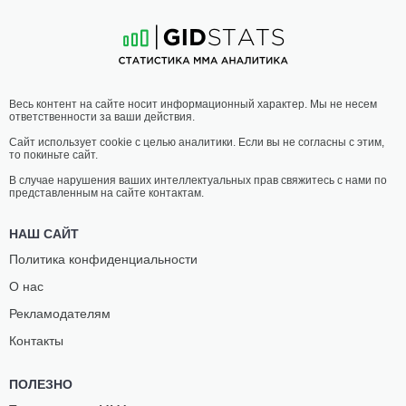
4
-
0
- 0
11
-
3
- 0
20:00 МСК
•
3 x 5
НАИЛЕГЧАЙШИЙ ВЕС
56.7 КГ
МЕЛИССА
ЛЮДМИЛА
Весь контент на сайте носит информационный характер. Мы не несем
НЕББАЧЕ
СКУРКО
ответственности за ваши действия.
3
-
1
- 0
2
-
1
- 0
Сайт использует cookie с целью аналитики. Если вы не согласны с этим,
то покиньте сайт.
В случае нарушения ваших интеллектуальных прав свяжитесь с нами по
представленным на сайте контактам.
НАШ САЙТ
Политика конфиденциальности
О нас
Рекламодателям
Контакты
ПОЛЕЗНО