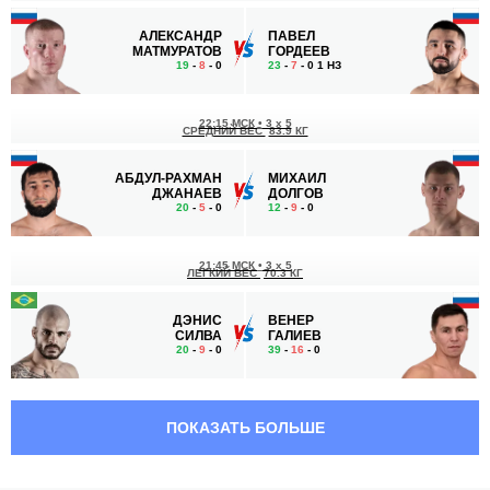
АЛЕКСАНДР
ПАВЕЛ
МАТМУРАТОВ
ГОРДЕЕВ
19
-
8
- 0
23
-
7
- 0 1 НЗ
22:15 МСК
•
3 x 5
СРЕДНИЙ ВЕС
83.9 КГ
АБДУЛ-РАХМАН
МИХАИЛ
ДЖАНАЕВ
ДОЛГОВ
20
-
5
- 0
12
-
9
- 0
21:45 МСК
•
3 x 5
ЛЕГКИЙ ВЕС
70.3 КГ
ДЭНИС
ВЕНЕР
СИЛВА
ГАЛИЕВ
20
-
9
- 0
39
-
16
- 0
21:15 МСК
•
3 x 5
ПОЛУСРЕДНИЙ ВЕС
77.1 КГ
ПОКАЗАТЬ БОЛЬШЕ
РЕНАТО
ВИСХАН
ГОМЕС
МАГОМАДОВ