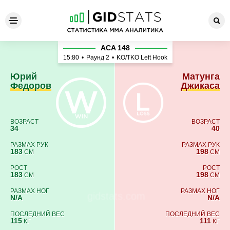
Юрий Федоров - Матунга Д
ACA 148
15:80
•
Раунд 2
•
KO/TKO Left Hook
Юрий
Матунга
Федоров
Джикаса
ВОЗРАСТ
ВОЗРАСТ
34
40
РАЗМАХ РУК
РАЗМАХ РУК
183
198
СМ
СМ
РОСТ
РОСТ
183
198
СМ
СМ
РАЗМАХ НОГ
РАЗМАХ НОГ
N/A
N/A
ПОСЛЕДНИЙ ВЕС
ПОСЛЕДНИЙ ВЕС
115
111
КГ
КГ