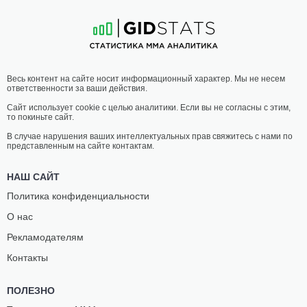
28
-
18
- 0
13
-
4
- 0
20:45 МСК
•
3 x 5
ПОЛУЛЕГКИЙ ВЕС
65.8 КГ
СЕРГЕЙ
ЖУНУС
Весь контент на сайте носит информационный характер. Мы не несем
КЛЮЕВ
НИЗАМБЕК
ответственности за ваши действия.
9
-
6
- 1
12
-
3
- 0
Сайт использует cookie с целью аналитики. Если вы не согласны с этим,
то покиньте сайт.
20:15 МСК
•
3 x 5
ЛЕГЧАЙШИЙ ВЕС
61.2 КГ
В случае нарушения ваших интеллектуальных прав свяжитесь с нами по
представленным на сайте контактам.
ВАЖА
МУРАД
ЦИПТАУРИ
КАЛАМОВ
НАШ САЙТ
14
-
8
- 1
19
-
9
- 0
Политика конфиденциальности
О нас
Рекламодателям
Контакты
ПОЛЕЗНО