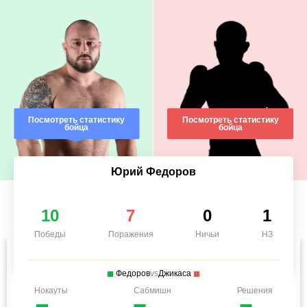
Посмотреть статистику
Посмотреть статистику
бойца
бойца
Юрий Федоров
10
7
0
1
Победы
Поражения
Ничьи
НЗ
Федоров
vs
Джикаса
Нокауты
Сабмишн
Решения