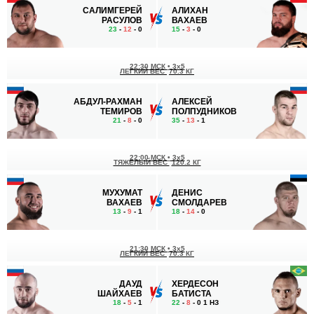
САЛИМГЕРЕЙ
АЛИХАН
РАСУЛОВ
ВАХАЕВ
23
-
12
- 0
15
-
3
- 0
22:30 МСК
•
3x5
ЛЕГКИЙ ВЕС
70.3 КГ
АБДУЛ-РАХМАН
АЛЕКСЕЙ
ТЕМИРОВ
ПОЛПУДНИКОВ
21
-
8
- 0
35
-
13
- 1
22:00 МСК
•
3x5
ТЯЖЕЛЫЙ ВЕС
120.2 КГ
МУХУМАТ
ДЕНИС
ВАХАЕВ
СМОЛДАРЕВ
13
-
9
- 1
18
-
14
- 0
21:30 МСК
•
3x5
ЛЕГКИЙ ВЕС
70.3 КГ
ДАУД
ХЕРДЕСОН
ШАЙХАЕВ
БАТИСТА
18
-
5
- 1
22
-
8
- 0 1 НЗ