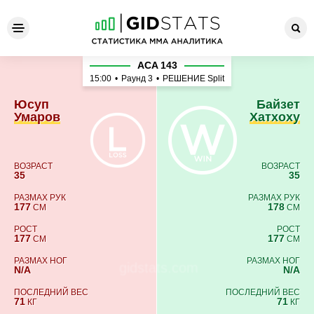
Юсуп Умаров - Байзет Хатх
ACA 143
15:00
•
Раунд 3
•
РЕШЕНИЕ Split
Юсуп
Байзет
Умаров
Хатхоху
ВОЗРАСТ
ВОЗРАСТ
35
35
РАЗМАХ РУК
РАЗМАХ РУК
177
178
СМ
СМ
РОСТ
РОСТ
177
177
СМ
СМ
РАЗМАХ НОГ
РАЗМАХ НОГ
N/A
N/A
ПОСЛЕДНИЙ ВЕС
ПОСЛЕДНИЙ ВЕС
71
71
КГ
КГ