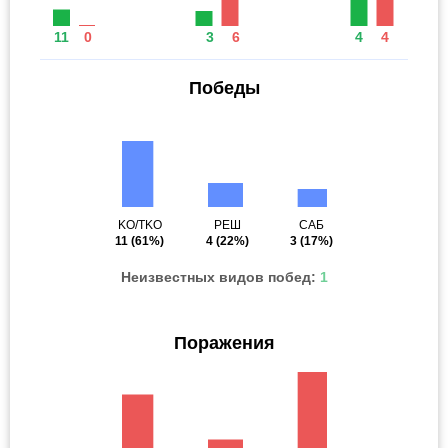
11
0
3
6
4
4
Победы
KO/TKO
РЕШ
САБ
11
(61%)
4
(22%)
3
(17%)
Неизвестных видов побед:
1
Поражения