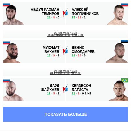
АБДУЛ-РАХМАН
АЛЕКСЕЙ
ТЕМИРОВ
ПОЛПУДНИКОВ
21
-
8
- 0
35
-
13
- 1
22:00 МСК
•
3x5
ТЯЖЕЛЫЙ ВЕС
120.2 КГ
МУХУМАТ
ДЕНИС
ВАХАЕВ
СМОЛДАРЕВ
13
-
9
- 1
18
-
14
- 0
21:30 МСК
•
3x5
ЛЕГКИЙ ВЕС
70.3 КГ
ДАУД
ХЕРДЕСОН
ШАЙХАЕВ
БАТИСТА
18
-
5
- 1
22
-
8
- 0 1 НЗ
20:50 МСК
•
3x5
НАИЛЕГЧАЙШИЙ ВЕС
56.7 КГ
ПОКАЗАТЬ БОЛЬШЕ
АЗАМАТ
МАЙКОН
ПШУКОВ
СИЛВАН