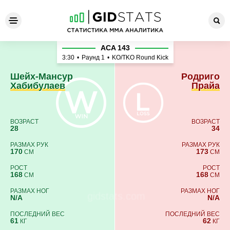
Шейх-Мансур Хабибулаев -
ACA 143
3:30
•
Раунд 1
•
KO/TKO Round Kick
Шейх-Мансур
Родриго
Хабибулаев
Прайа
ВОЗРАСТ
ВОЗРАСТ
28
34
РАЗМАХ РУК
РАЗМАХ РУК
170
173
СМ
СМ
РОСТ
РОСТ
168
168
СМ
СМ
РАЗМАХ НОГ
РАЗМАХ НОГ
N/A
N/A
ПОСЛЕДНИЙ ВЕС
ПОСЛЕДНИЙ ВЕС
61
62
КГ
КГ