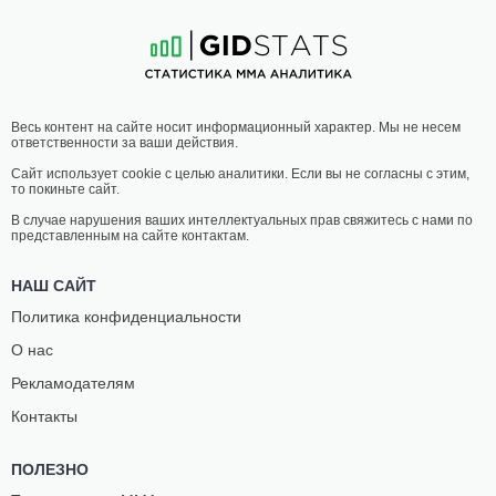
14
-
4
- 0
18
-
10
- 0
20:25 МСК
•
3x5
ЛЕГКИЙ ВЕС
70.3 КГ
РАМАЗАН
ЭВЕРТОМ
Весь контент на сайте носит информационный характер. Мы не несем
КИШЕВ
ФРЕЙТАС
ответственности за ваши действия.
19
-
8
- 1
16
-
8
- 0
Сайт использует cookie с целью аналитики. Если вы не согласны с этим,
то покиньте сайт.
20:00 МСК
•
3x5
ЛЕГЧАЙШИЙ ВЕС
61.2 КГ
В случае нарушения ваших интеллектуальных прав свяжитесь с нами по
представленным на сайте контактам.
ГОГА
РЫСКУЛБЕК
ШАМАТАВА
ИБРАИМОВ
НАШ САЙТ
22
-
14
- 0
23
-
22
- 1
Политика конфиденциальности
О нас
19:35 МСК
•
3x5
ЛЕГКИЙ ВЕС
70.3 КГ
Рекламодателям
ЮСУП
БАЙЗЕТ
Контакты
УМАРОВ
ХАТХОХУ
19
-
8
- 0
10
-
10
- 0
ПОЛЕЗНО
19:10 МСК
•
3x5