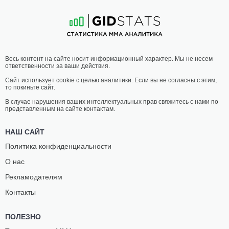
20
-
10
- 1
16
-
10
- 0
20:00 МСК
ЛЕГЧАЙШИЙ ВЕС
61.2 КГ
УОЛТЕР
МЕХДИ
Весь контент на сайте носит информационный характер. Мы не несем
ПЕРЕЙРА
БАЙДУЛАЕВ
ответственности за ваши действия.
17
-
10
- 0
19
-
2
- 0
Сайт использует cookie с целью аналитики. Если вы не согласны с этим,
то покиньте сайт.
19:30 МСК
ПОЛУСРЕДНИЙ ВЕС
77.1 КГ
В случае нарушения ваших интеллектуальных прав свяжитесь с нами по
представленным на сайте контактам.
АНАТОЛИЙ
ХАМЗАТ
БОЙКО
АУШЕВ
НАШ САЙТ
12
-
5
- 0
13
-
6
- 0
Политика конфиденциальности
О нас
19:00 МСК
НАИЛЕГЧАЙШИЙ ВЕС
56.7 КГ
Рекламодателям
ГОГА
АЛАН
Контакты
ШАМАТАВА
ГОМЕШ
22
-
14
- 0
16
-
7
- 1
ПОЛЕЗНО
18:30 МСК