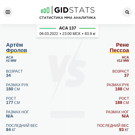
Артём Фролов - Рене Пессо
ACA 137
06.03.2022
•
23:00
МСК
•
83.9 кг
Артём
Рене
Фролов
Пессоа
ACA
ACA
#2 MW
#12 MW
ВОЗРАСТ
ВОЗРАСТ
34
37
РАЗМАХ РУК
РАЗМАХ РУК
180
188
СМ
СМ
РОСТ
РОСТ
177
188
СМ
СМ
РАЗМАХ НОГ
РАЗМАХ НОГ
N/A
N/A
ПОСЛЕДНИЙ ВЕС
ПОСЛЕДНИЙ ВЕС
84
93
КГ
КГ