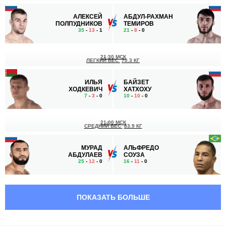
АЛЕКСЕЙ
АБДУЛ-РАХМАН
ПОЛПУДНИКОВ
ТЕМИРОВ
35
-
13
- 1
21
-
8
- 0
21:30 МСК
ЛЕГКИЙ ВЕС
70.3 КГ
ИЛЬЯ
БАЙЗЕТ
ХОДКЕВИЧ
ХАТХОХУ
7
-
3
- 0
10
-
10
- 0
21:00 МСК
СРЕДНИЙ ВЕС
83.9 КГ
МУРАД
АЛЬФРЕДО
АБДУЛАЕВ
СОУЗА
25
-
12
- 0
16
-
11
- 0
20:30 МСК
ПОЛУЛЕГКИЙ ВЕС
65.8 КГ
ПОКАЗАТЬ БОЛЬШЕ
ЛЕВАН
ЛЕОНАРДО
МАКАШВИЛИ
ЛИМБЕРГЕР