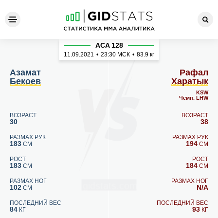
Азамат Бекоев - Рафал Хар
ACA 128
11.09.2021
•
23:30
МСК
•
83.9 кг
Азамат
Рафал
Бекоев
Харатык
KSW
Чемп. LHW
ВОЗРАСТ
ВОЗРАСТ
30
38
РАЗМАХ РУК
РАЗМАХ РУК
183
194
СМ
СМ
РОСТ
РОСТ
183
184
СМ
СМ
РАЗМАХ НОГ
РАЗМАХ НОГ
102
N/A
СМ
ПОСЛЕДНИЙ ВЕС
ПОСЛЕДНИЙ ВЕС
84
93
КГ
КГ