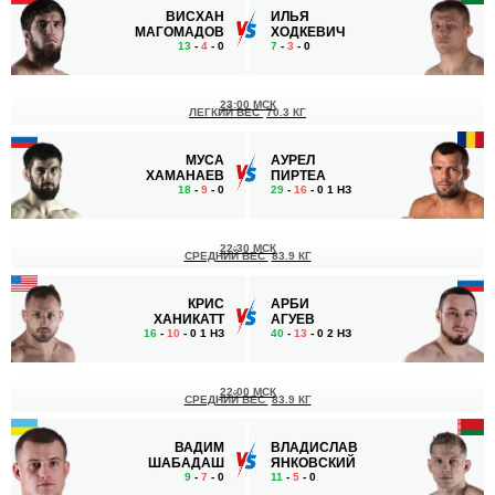
ВИСХАН
ИЛЬЯ
МАГОМАДОВ
ХОДКЕВИЧ
13
-
4
- 0
7
-
3
- 0
23:00 МСК
ЛЕГКИЙ ВЕС
70.3 КГ
МУСА
АУРЕЛ
ХАМАНАЕВ
ПИРТЕА
18
-
9
- 0
29
-
16
- 0 1 НЗ
22:30 МСК
СРЕДНИЙ ВЕС
83.9 КГ
КРИС
АРБИ
ХАНИКАТТ
АГУЕВ
16
-
10
- 0 1 НЗ
40
-
13
- 0 2 НЗ
22:00 МСК
СРЕДНИЙ ВЕС
83.9 КГ
ВАДИМ
ВЛАДИСЛАВ
ШАБАДАШ
ЯНКОВСКИЙ
9
-
7
- 0
11
-
5
- 0