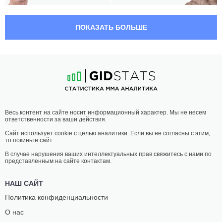
21:30 МСК
НАИЛЕГЧАЙШИЙ ВЕС
56.7 КГ
ПОКАЗАТЬ БОЛЬШЕ
ФЕЛИПЕ
МИКАЭЛЬ
БУНЕС
СИЛАНДЕР
14
-
9
- 0
20
-
10
- 0
21:00 МСК
СРЕДНИЙ ВЕС
83.9 КГ
БАРТОШ
ИБРАГИМ
Весь контент на сайте носит информационный характер. Мы не несем
ЛЕШКО
МАГОМЕДОВ
ответственности за ваши действия.
16
-
6
- 2
14
-
4
- 0
Сайт использует cookie с целью аналитики. Если вы не согласны с этим,
то покиньте сайт.
20:30 МСК
ПОЛУСРЕДНИЙ ВЕС
77.1 КГ
В случае нарушения ваших интеллектуальных прав свяжитесь с нами по
представленным на сайте контактам.
АЛЕКСАНДР
МИНДАУГАС
БУТЕНКО
ВЕРЗБИЦКАС
НАШ САЙТ
56
-
20
- 3
18
-
8
- 2
Политика конфиденциальности
О нас
20:00 МСК
ЛЕГКИЙ ВЕС
70.3 КГ