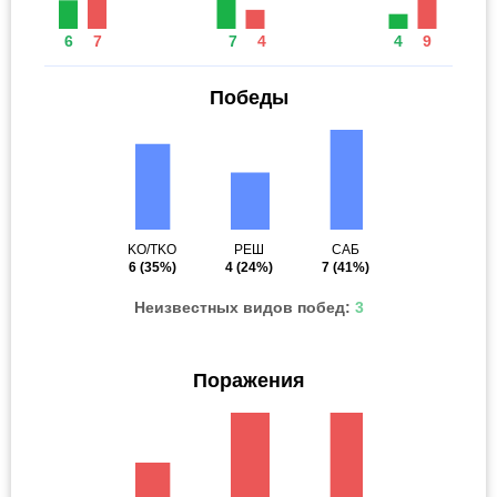
6
7
7
4
4
9
Победы
KO/TKO
РЕШ
САБ
6
(35%)
4
(24%)
7
(41%)
Неизвестных видов побед:
3
Поражения