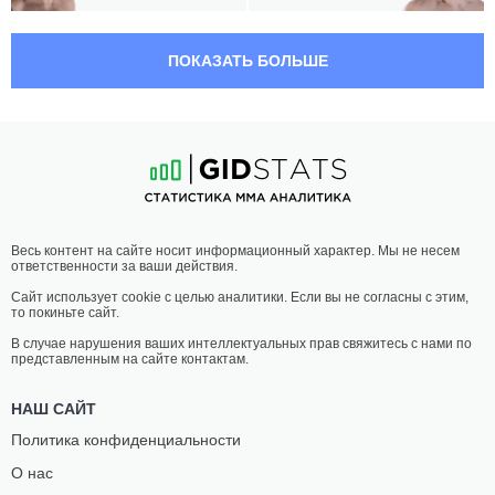
22:00 МСК
СРЕДНИЙ ВЕС
83.9 КГ
ПОКАЗАТЬ БОЛЬШЕ
ВАДИМ
ВЛАДИСЛАВ
ШАБАДАШ
ЯНКОВСКИЙ
9
-
7
- 0
11
-
5
- 0
21:30 МСК
НАИЛЕГЧАЙШИЙ ВЕС
56.7 КГ
ФЕЛИПЕ
МИКАЭЛЬ
Весь контент на сайте носит информационный характер. Мы не несем
БУНЕС
СИЛАНДЕР
ответственности за ваши действия.
14
-
9
- 0
20
-
10
- 0
Сайт использует cookie с целью аналитики. Если вы не согласны с этим,
то покиньте сайт.
21:00 МСК
СРЕДНИЙ ВЕС
83.9 КГ
В случае нарушения ваших интеллектуальных прав свяжитесь с нами по
представленным на сайте контактам.
БАРТОШ
ИБРАГИМ
ЛЕШКО
МАГОМЕДОВ
НАШ САЙТ
16
-
6
- 2
14
-
4
- 0
Политика конфиденциальности
О нас
20:00 МСК
ЛЕГКИЙ ВЕС
70.3 КГ