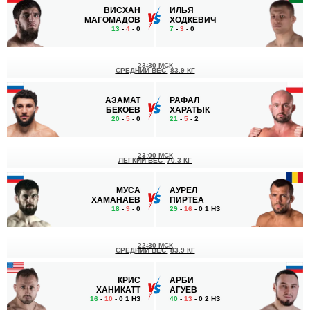
ВИСХАН
ИЛЬЯ
МАГОМАДОВ
ХОДКЕВИЧ
13
-
4
- 0
7
-
3
- 0
23:30 МСК
СРЕДНИЙ ВЕС
83.9 КГ
АЗАМАТ
РАФАЛ
БЕКОЕВ
ХАРАТЫК
20
-
5
- 0
21
-
5
- 2
23:00 МСК
ЛЕГКИЙ ВЕС
70.3 КГ
МУСА
АУРЕЛ
ХАМАНАЕВ
ПИРТЕА
18
-
9
- 0
29
-
16
- 0 1 НЗ
22:30 МСК
СРЕДНИЙ ВЕС
83.9 КГ
КРИС
АРБИ
ХАНИКАТТ
АГУЕВ
16
-
10
- 0 1 НЗ
40
-
13
- 0 2 НЗ