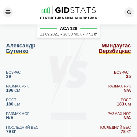
Александр Бутенко - Минда
ACA 128
11.09.2021
•
20:30
МСК
•
77.1 кг
Александр
Миндаугас
Бутенко
Верзбицкас
ВОЗРАСТ
ВОЗРАСТ
39
35
РАЗМАХ РУК
РАЗМАХ РУК
196
N/A
СМ
РОСТ
РОСТ
180
183
СМ
СМ
РАЗМАХ НОГ
РАЗМАХ НОГ
N/A
N/A
ПОСЛЕДНИЙ ВЕС
ПОСЛЕДНИЙ ВЕС
79
78
КГ
КГ