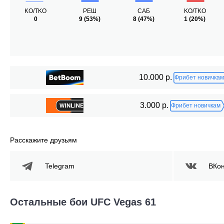
KO/TKO
РЕШ
САБ
KO/TKO
0
9
(53%)
8
(47%)
1
(20%)
10.000 р.
Фрибет новичкам
3.000 р.
Фрибет новичкам
Расскажите друзьям
Telegram
ВКон
Остальные бои UFC Vegas 61