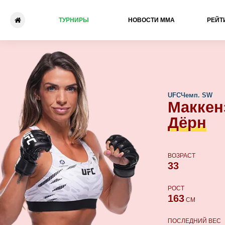
ТУРНИРЫ
НОВОСТИ ММА
РЕЙТ
Маккензи Дёрн - Янь Сяона
UFC
Чемп. SW
Маккен
Дёрн
ВОЗРАСТ
33
РОСТ
163
СМ
ПОСЛЕДНИЙ ВЕС