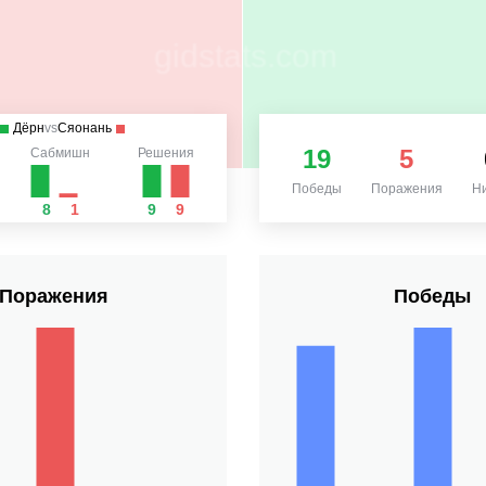
Дёрн
vs
Сяонань
19
5
Сабмишн
Решения
Победы
Поражения
Н
8
1
9
9
Поражения
Победы