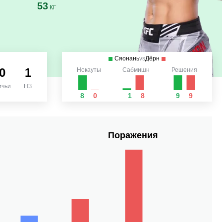
53
КГ
Сяонань
vs
Дёрн
0
1
Нокауты
Сабмишн
Решения
ичьи
НЗ
8
0
1
8
9
9
Поражения