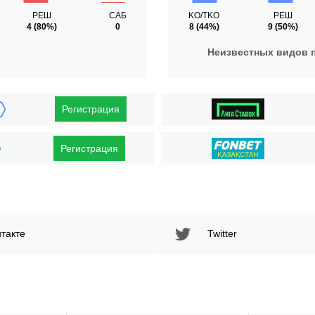
РЕШ
САБ
KO/TKO
РЕШ
4
(80%)
0
8
(44%)
9
(50%)
Неизвестных видов 
Регистрация
Регистрация
такте
Twitter