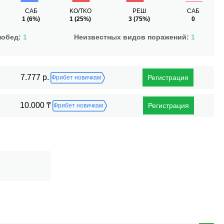
САБ
KO/TKO
РЕШ
САБ
1
(6%)
1
(25%)
3
(75%)
0
побед:
1
Неизвестных видов поражений:
1
7.777 р.
Регистрация
Фрибет новичкам
10.000 ₸
Регистрация
Фрибет новичкам