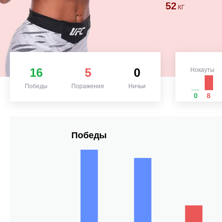
52
КГ
16
5
0
Нокауты
Победы
Поражения
Ничьи
0
8
Победы