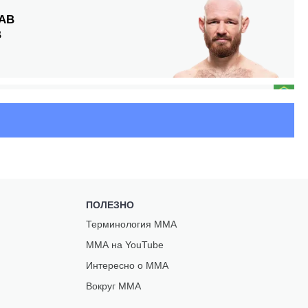
АВ
В
Ь
ПОЛЕЗНО
Й
Терминология ММА
К
ММА на YouTube
Интересно о ММА
Вокруг ММА
И