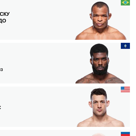
СКУ
ДО
НЗ
С