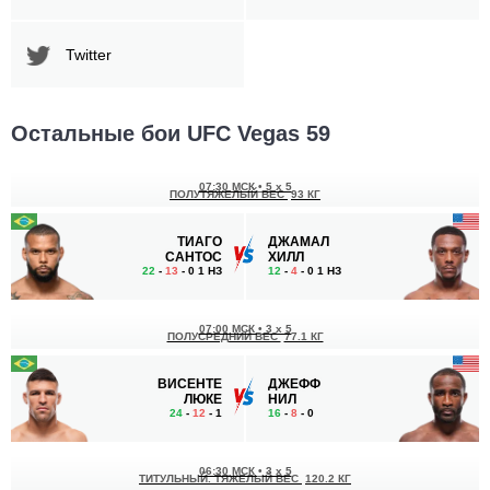
Twitter
Остальные бои UFC Vegas 59
07:30 МСК
•
5 x 5
ПОЛУТЯЖЕЛЫЙ ВЕС
93 КГ
ТИАГО
ДЖАМАЛ
САНТОС
ХИЛЛ
22
-
13
- 0 1 НЗ
12
-
4
- 0 1 НЗ
07:00 МСК
•
3 x 5
ПОЛУСРЕДНИЙ ВЕС
77.1 КГ
ВИСЕНТЕ
ДЖЕФФ
ЛЮКЕ
НИЛ
24
-
12
- 1
16
-
8
- 0
06:30 МСК
•
3 x 5
ТИТУЛЬНЫЙ. ТЯЖЕЛЫЙ ВЕС
120.2 КГ