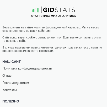
34
-
18
- 1 1 НЗ
22
-
9
- 0 1 НЗ
03:30 МСК
•
3 x 5
ПОЛУСРЕДНИЙ ВЕС
77.1 КГ
БРАЙАН
ТАКАШИ
Весь контент на сайте носит информационный характер. Мы не несем
БАТТЛ
САТО
ответственности за ваши действия.
12
-
3
- 0 1 НЗ
16
-
7
- 0
Сайт использует cookie с целью аналитики. Если вы не согласны с этим,
то покиньте сайт.
03:00 МСК
•
3 x 5
МИНИМАЛЬНЫЙ ВЕС
52.2 КГ
В случае нарушения ваших интеллектуальных прав свяжитесь с нами по
представленным на сайте контактам.
КОРИ
МИРАНДА
МАККЕННА
ГРЭНДЖЕР
НАШ САЙТ
8
-
4
- 0
7
-
3
- 0
Политика конфиденциальности
О нас
02:30 МСК
•
3 x 5
ЛЕГЧАЙШИЙ ВЕС
61.2 КГ
Рекламодателям
МАЙРА
СТЕФАНИ
Контакты
БУЭНО СИЛВА
ЭГГЕР
10
-
6
- 1 1 НЗ
8
-
6
- 0
ПОЛЕЗНО