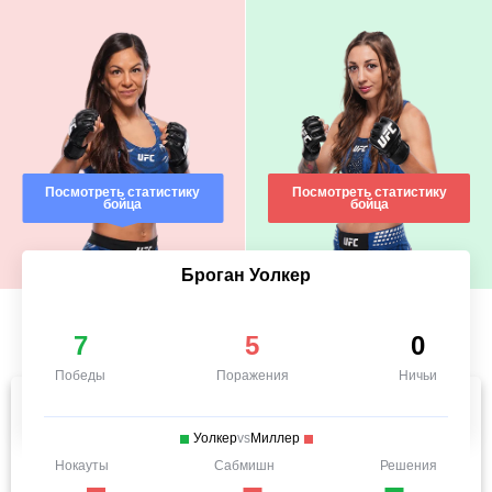
Посмотреть статистику
Посмотреть статистику
бойца
бойца
Броган Уолкер
7
5
0
Победы
Поражения
Ничьи
Уолкер
vs
Миллер
Нокауты
Сабмишн
Решения