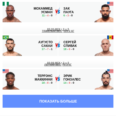
МОХАММЕД
ЗАК
УСМАН
ПАУГА
11
-
4
- 0
6
-
3
- 0
05:30 МСК
•
3 x 5
ТЯЖЕЛЫЙ ВЕС
120.2 КГ
АУГУСТО
СЕРГЕЙ
САКАИ
СПИВАК
17
-
7
- 1
18
-
6
- 0
05:00 МСК
•
3 x 5
ЛЕГКИЙ ВЕС
70.3 КГ
ТЕРРЭНС
ЭРИК
МАККИННИ
ГОНЗАЛЕС
18
-
8
- 0
14
-
8
- 0
04:00 МСК
•
3 x 5
СРЕДНИЙ ВЕС
83.9 КГ
ПОКАЗАТЬ БОЛЬШЕ
СЭМ
МИХАЛ
АЛВИ
ОЛЕКСЕЙЧУК