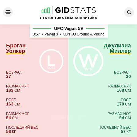
Броган Уолкер - Джулиана 
UFC Vegas 59
3:57
•
Раунд 3
•
KO/TKO Ground & Pound
Броган
Джулиана
Уолкер
Миллер
ВОЗРАСТ
ВОЗРАСТ
37
30
РАЗМАХ РУК
РАЗМАХ РУК
163
168
СМ
СМ
РОСТ
РОСТ
163
170
СМ
СМ
РАЗМАХ НОГ
РАЗМАХ НОГ
94
94
СМ
СМ
ПОСЛЕДНИЙ ВЕС
ПОСЛЕДНИЙ ВЕС
56
57
КГ
КГ