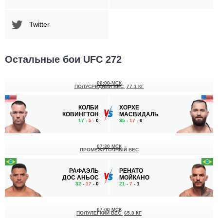
Twitter
Остальные бои UFC 272
08:00 МСК
ПОЛУСРЕДНИЙ ВЕС
77.1 КГ
КОЛБИ
ХОРХЕ
КОВИНГТОН
МАСВИДАЛЬ
17
-
5
- 0
35
-
17
- 0
07:30 МСК
ПРОМЕЖУТОЧНЫЙ ВЕС
РАФАЭЛЬ
РЕНАТО
ДОС АНЬОС
МОЙКАНО
32
-
17
- 0
21
-
7
- 1
07:00 МСК
ПОЛУЛЕГКИЙ ВЕС
65.8 КГ