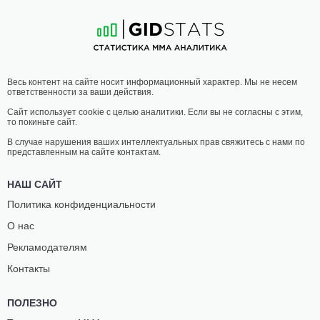
17
-
6
- 2
19
-
5
- 0 1 НЗ
04:05 МСК
ПОЛУТЯЖЕЛЫЙ ВЕС
93 КГ
НИК
КЕННЕДИ
Весь контент на сайте носит информационный характер. Мы не несем
НЕГУМЕРЯНУ
НЗЕЧУКВУ
ответственности за ваши действия.
13
-
2
- 0
14
-
6
- 1
Сайт использует cookie с целью аналитики. Если вы не согласны с этим,
то покиньте сайт.
03:40 МСК
НАИЛЕГЧАЙШИЙ ВЕС
56.7 КГ
В случае нарушения ваших интеллектуальных прав свяжитесь с нами по
представленным на сайте контактам.
МАРИНА
МАРИЯ
МОРОЗ
АГАПОВА
НАШ САЙТ
11
-
6
- 0
10
-
5
- 0
Политика конфиденциальности
О нас
03:15 МСК
ЛЕГЧАЙШИЙ ВЕС
61.2 КГ
Рекламодателям
УМАР
БРАЙАН
Контакты
НУРМАГОМЕДОВ
КЕЛЛЕХЕР
20
-
1
- 0
24
-
16
- 0
ПОЛЕЗНО
02:50 МСК