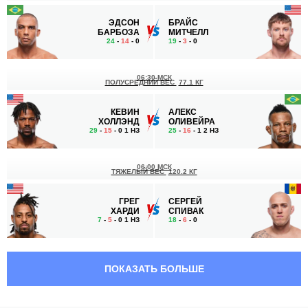
ЭДСОН
БРАЙС
БАРБОЗА
МИТЧЕЛЛ
24
-
14
- 0
19
-
3
- 0
06:30 МСК
ПОЛУСРЕДНИЙ ВЕС
77.1 КГ
КЕВИН
АЛЕКС
ХОЛЛЭНД
ОЛИВЕЙРА
29
-
15
- 0 1 НЗ
25
-
16
- 1 2 НЗ
06:00 МСК
ТЯЖЕЛЫЙ ВЕС
120.2 КГ
ГРЕГ
СЕРГЕЙ
ХАРДИ
СПИВАК
7
-
5
- 0 1 НЗ
18
-
6
- 0
04:30 МСК
МИНИМАЛЬНЫЙ ВЕС
52.2 КГ
ПОКАЗАТЬ БОЛЬШЕ
МАРИНА
ЯНЬ
РОДРИГЕЗ
СЯОНАНЬ