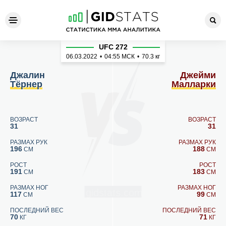
Джалин Тёрнер - Джейми М
UFC 272
06.03.2022
•
04:55
МСК
•
70.3 кг
Джалин
Джейми
Тёрнер
Малларки
ВОЗРАСТ
ВОЗРАСТ
31
31
РАЗМАХ РУК
РАЗМАХ РУК
196
188
СМ
СМ
РОСТ
РОСТ
191
183
СМ
СМ
РАЗМАХ НОГ
РАЗМАХ НОГ
117
99
СМ
СМ
ПОСЛЕДНИЙ ВЕС
ПОСЛЕДНИЙ ВЕС
70
71
КГ
КГ