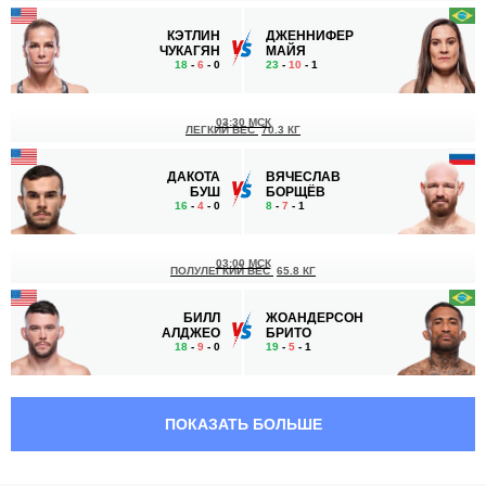
КЭТЛИН
ДЖЕННИФЕР
ЧУКАГЯН
МАЙЯ
18
-
6
- 0
23
-
10
- 1
03:30 МСК
ЛЕГКИЙ ВЕС
70.3 КГ
ДАКОТА
ВЯЧЕСЛАВ
БУШ
БОРЩЁВ
16
-
4
- 0
8
-
7
- 1
03:00 МСК
ПОЛУЛЕГКИЙ ВЕС
65.8 КГ
БИЛЛ
ЖОАНДЕРСОН
АЛДЖЕО
БРИТО
18
-
9
- 0
19
-
5
- 1
02:15 МСК
СРЕДНИЙ ВЕС
83.9 КГ
ПОКАЗАТЬ БОЛЬШЕ
ДЖЕЙМИ
ДЖОСЕФ
ПИКЕТТ
ХОЛМС