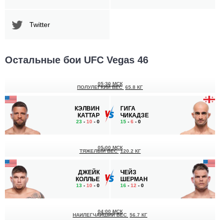
Twitter
Остальные бои UFC Vegas 46
05:30 МСК
ПОЛУЛЕГКИЙ ВЕС
65.8 КГ
КЭЛВИН
ГИГА
КАТТАР
ЧИКАДЗЕ
23
-
10
- 0
15
-
6
- 0
05:00 МСК
ТЯЖЕЛЫЙ ВЕС
120.2 КГ
ДЖЕЙК
ЧЕЙЗ
КОЛЛЬЕ
ШЕРМАН
13
-
10
- 0
16
-
12
- 0
04:00 МСК
НАИЛЕГЧАЙШИЙ ВЕС
56.7 КГ