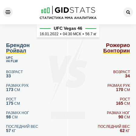
Брендон Ройвал - Рожерио
UFC Vegas 46
16.01.2022
•
04:30
МСК
•
56.7 кг
Брендон
Рожерио
Ройвал
Бонторин
UFC
#4 FLW
ВОЗРАСТ
ВОЗРАСТ
33
34
РАЗМАХ РУК
РАЗМАХ РУК
173
170
СМ
СМ
РОСТ
РОСТ
175
165
СМ
СМ
РАЗМАХ НОГ
РАЗМАХ НОГ
98
90
СМ
СМ
ПОСЛЕДНИЙ ВЕС
ПОСЛЕДНИЙ ВЕС
57
62
КГ
КГ