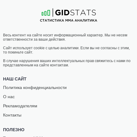
13
-
11
- 0
8
-
4
- 0
01:50 МСК
ПОЛУСРЕДНИЙ ВЕС
77.1 КГ
КОРТ
РАМИЗ
Весь контент на сайте носит информационный характер. Мы не несем
МАКГИ
БРАХИМАЙ
ответственности за ваши действия.
22
-
14
- 0
13
-
6
- 0
Сайт использует cookie с целью аналитики. Если вы не согласны с этим,
то покиньте сайт.
01:25 МСК
ПОЛУЛЕГКИЙ ВЕС
65.8 КГ
В случае нарушения ваших интеллектуальных прав свяжитесь с нами по
представленным на сайте контактам.
БРАЙАН
КЕВИН
КЕЛЛЕХЕР
КРУМ
НАШ САЙТ
24
-
16
- 0
22
-
15
- 0 1 НЗ
Политика конфиденциальности
О нас
01:00 МСК
ЛЕГКИЙ ВЕС
70.3 КГ
Рекламодателям
ТИДЖЕЙ
ЧАРЛЬЗ
Контакты
БРАУН
РОСА
17
-
11
- 0
18
-
8
- 0
ПОЛЕЗНО