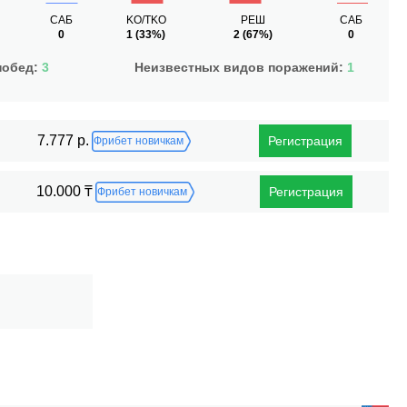
САБ
KO/TKO
РЕШ
САБ
0
1
(33%)
2
(67%)
0
побед:
3
Неизвестных видов поражений:
1
7.777 р.
Регистрация
Фрибет новичкам
10.000 ₸
Регистрация
Фрибет новичкам