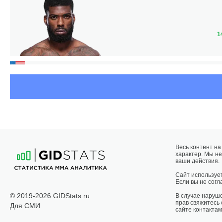
1
Весь контент н
характер. Мы не
АЛ
ваши действия.
П
Сайт использует
Если вы не согла
© 2019-2026 GIDStats.ru
В случае наруш
прав свяжитесь
Для СМИ
сайте контактам