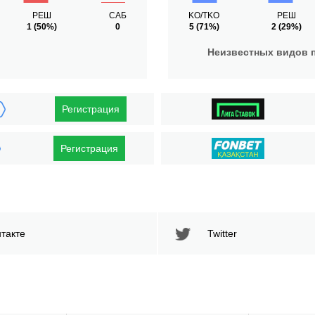
РЕШ
САБ
KO/TKO
РЕШ
1
(50%)
0
5
(71%)
2
(29%)
Неизвестных видов 
Регистрация
Регистрация
такте
Twitter