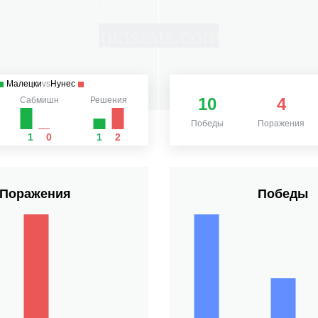
Малецки
vs
Нунес
10
4
Сабмишн
Решения
Победы
Поражения
1
0
1
2
Поражения
Победы