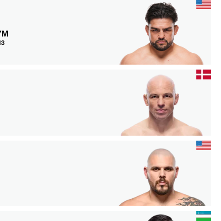
УМ
НЗ
Н