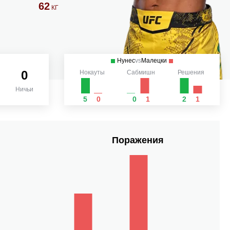
62
КГ
Нунес
vs
Малецки
0
Нокауты
Сабмишн
Решения
Ничьи
5
0
0
1
2
1
Поражения