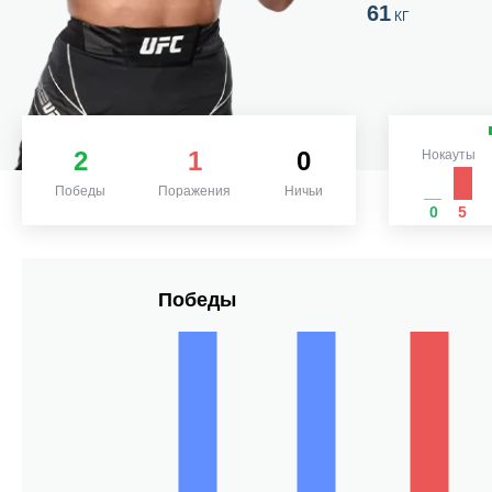
61
КГ
2
1
0
Нокауты
Победы
Поражения
Ничьи
0
5
Победы