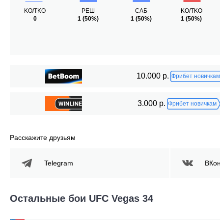
KO/TKO
РЕШ
САБ
KO/TKO
0
1
(50%)
1
(50%)
1
(50%)
10.000 р.
Фрибет новичкам
3.000 р.
Фрибет новичкам
Расскажите друзьям
Telegram
ВКон
Остальные бои UFC Vegas 34