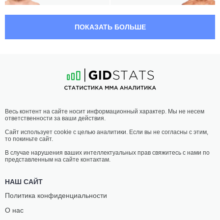
01:30 МСК
ТЯЖЕЛЫЙ ВЕС
120.2 КГ
ПОКАЗАТЬ БОЛЬШЕ
ТЭННЕР
ИЛИР
БОСЕР
ЛАТИФИ
22
-
10
- 1
16
-
9
- 0 1 НЗ
01:05 МСК
ПОЛУСРЕДНИЙ ВЕС
77.1 КГ
ФРАНСИСКУ
МУСЛИМ
Весь контент на сайте носит информационный характер. Мы не несем
ТРИНАЛДО
САЛИХОВ
ответственности за ваши действия.
28
-
9
- 0
22
-
6
- 0
Сайт использует cookie с целью аналитики. Если вы не согласны с этим,
то покиньте сайт.
00:40 МСК
ПОЛУЛЕГКИЙ ВЕС
65.8 КГ
В случае нарушения ваших интеллектуальных прав свяжитесь с нами по
представленным на сайте контактам.
МАКВАН
КАМУЭЛА
АМИРХАНИ
КИРК
НАШ САЙТ
17
-
11
- 0
11
-
7
- 0
Политика конфиденциальности
О нас
00:15 МСК
ЛЕГКИЙ ВЕС
70.3 КГ