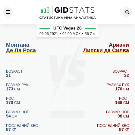
Монтана Де Ла Роса - Ариа
UFC Vegas 28
06.06.2021
•
02:00
МСК
•
56.7 кг
Монтана
Ариани
Де Ла Роса
Липски да Силва
ВОЗРАСТ
ВОЗРАСТ
31
32
РАЗМАХ РУК
РАЗМАХ РУК
173
170
СМ
СМ
РОСТ
РОСТ
170
168
СМ
СМ
РАЗМАХ НОГ
РАЗМАХ НОГ
94
98
СМ
СМ
ПОСЛЕДНИЙ ВЕС
ПОСЛЕДНИЙ ВЕС
57
57
КГ
КГ