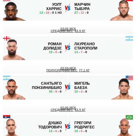
УОЛТ
МАРЧИН
ХАРРИС
ТЫБУРА
13
-
10
- 0 1 НЗ
27
-
11
- 0
03:30 МСК
СРЕДНИЙ ВЕС
83.9 КГ
РОМАН
ЛАУРЕАНО
ДОЛИДЗЕ
СТАРОПОЛИ
15
-
5
- 0
13
-
7
- 0
03:00 МСК
ПОЛУСРЕДНИЙ ВЕС
77.1 КГ
САНТЬЯГО
МИГЕЛЬ
ПОНЗИНИББИО
БАЕЗА
30
-
9
- 0
10
-
4
- 0
02:30 МСК
СРЕДНИЙ ВЕС
83.9 КГ
ДУШКО
ГРЕГОРИ
ТОДОРОВИЧ
РОДРИГЕС
13
-
6
- 0
19
-
6
- 0