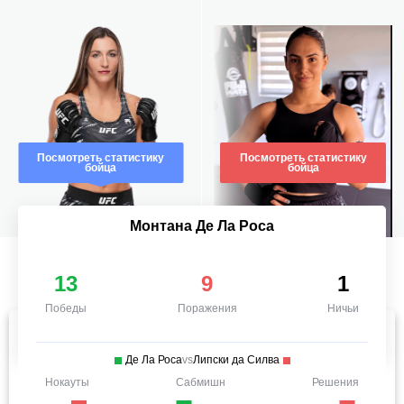
Посмотреть статистику
Посмотреть статистику
бойца
бойца
Монтана Де Ла Роса
13
9
1
Победы
Поражения
Ничьи
Де Ла Роса
vs
Липски да Силва
Нокауты
Сабмишн
Решения