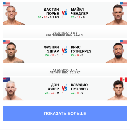
ДАСТИН
МАЙКЛ
ПОРЬЕ
ЧЕНДЛЕР
30
-
10
- 0 1 НЗ
23
-
11
- 0
06:30 МСК
•
3 x 5
ЛЕГЧАЙШИЙ ВЕС
61.2 КГ
ФРЭНКИ
КРИС
ЭДГАР
ГУТИЕРРЕЗ
24
-
11
- 1
22
-
6
- 2
06:00 МСК
•
3 x 5
ЛЕГКИЙ ВЕС
70.3 КГ
ДЭН
КЛАУДИО
ХУКЕР
ПУЭЛЛЕС
24
-
13
- 0
12
-
5
- 0
05:20 МСК
•
3 x 5
ЛЕГКИЙ ВЕС
70.3 КГ
ПОКАЗАТЬ БОЛЬШЕ
БРЭД
РЕНАТО
РИДДЕЛЛ
МОЙКАНО