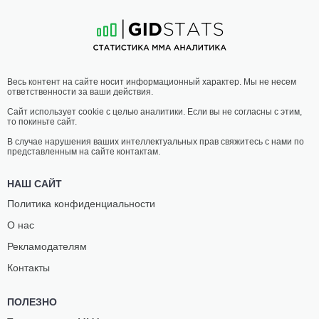
10
-
4
- 0
21
-
7
- 1
04:55 МСК
•
3 x 5
ПОЛУТЯЖЕЛЫЙ ВЕС
93 КГ
ДОМИНИК
РАЙАН
Весь контент на сайте носит информационный характер. Мы не несем
РЕЙЕС
СПЭНН
ответственности за ваши действия.
16
-
5
- 0
23
-
11
- 0
Сайт использует cookie с целью аналитики. Если вы не согласны с этим,
то покиньте сайт.
04:05 МСК
•
3 x 5
СРЕДНИЙ ВЕС
83.9 КГ
В случае нарушения ваших интеллектуальных прав свяжитесь с нами по
представленным на сайте контактам.
АНДРЕ
ВЕЛЛИНГТОН
ПЕТРОСКИ
ТУРМАН
НАШ САЙТ
13
-
5
- 0
18
-
8
- 0
Политика конфиденциальности
О нас
03:40 МСК
•
3 x 5
ЛЕГКИЙ ВЕС
70.3 КГ
Рекламодателям
МЭТТ
ОТТМАН
Контакты
ФРЕВОЛА
АЗАЙТАР
11
-
6
- 1
13
-
3
- 0
ПОЛЕЗНО
03:15 МСК
•
3 x 5