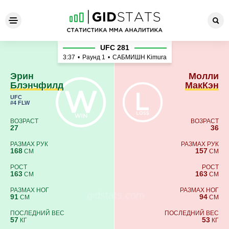
Эрин Блэнчфилд - Молли М
UFC 281
3:37
•
Раунд 1
•
САБМИШН Kimura
Эрин
Молли
Блэнчфилд
МакКэн
UFC
#4 FLW
ВОЗРАСТ
ВОЗРАСТ
27
36
РАЗМАХ РУК
РАЗМАХ РУК
168
157
СМ
СМ
РОСТ
РОСТ
163
163
СМ
СМ
РАЗМАХ НОГ
РАЗМАХ НОГ
91
94
СМ
СМ
ПОСЛЕДНИЙ ВЕС
ПОСЛЕДНИЙ ВЕС
57
53
КГ
КГ