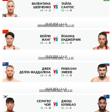
ВАЛЕНТИНА
ТАЙЛА
ШЕВЧЕНКО
САНТОС
26
-
4
- 1
22
-
4
- 0
06:00 МСК
•
3 x 5
МИНИМАЛЬНЫЙ ВЕС
52.2 КГ
ВЕЙЛИ
ЙОАННА
ЖАНГ
ЕНДЖЕЙЧИК
26
-
4
- 0
16
-
5
- 0
05:00 МСК
•
3 x 5
ПОЛУСРЕДНИЙ ВЕС
77.1 КГ
ДЖЕК
РАМАЗАН
ДЕЛЛА МАДДАЛЕНА
ЭМЕЕВ
18
-
3
- 0
23
-
6
- 0
04:05 МСК
•
3 x 5
ПОЛУЛЕГКИЙ ВЕС
65.8 КГ
СЕУНГВУ
ДЖОШ
ЧОЙ
КУЛИБАО
11
-
8
- 0
11
-
4
- 1