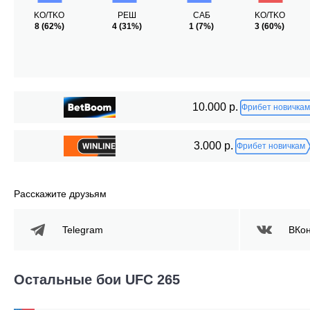
KO/TKO
РЕШ
САБ
KO/TKO
8
(62%)
4
(31%)
1
(7%)
3
(60%)
10.000 р.
Фрибет новичкам
3.000 р.
Фрибет новичкам
Расскажите друзьям
Telegram
ВКон
Остальные бои UFC 265