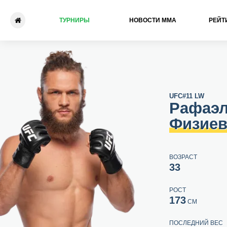
ТУРНИРЫ
НОВОСТИ ММА
РЕЙТ
Рафаэль Физиев - Бобби Г
UFC
#11 LW
Рафаэ
Физие
ВОЗРАСТ
33
РОСТ
173
СМ
ПОСЛЕДНИЙ ВЕС