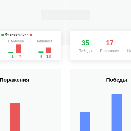
Физиев
vs
Грин
35
17
Сабмишн
Решения
Победы
Поражения
Н
1
7
4
13
Поражения
Победы