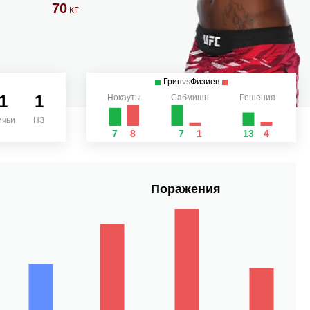
70
КГ
Грин
vs
Физиев
1
1
Нокауты
Сабмишн
Решения
ичьи
НЗ
7
8
7
1
13
4
Поражения