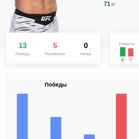
71
КГ
13
5
0
Нокауты
Победы
Поражения
Ничьи
8
7
Победы