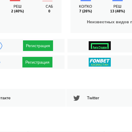
РЕШ
САБ
KO/TKO
РЕШ
2
(40%)
0
7
(26%)
13
(48%)
Неизвестных видов 
Регистрация
Регистрация
такте
Twitter