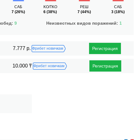
САБ
KO/TKO
РЕШ
САБ
7
(26%)
6
(38%)
7
(44%)
3
(18%)
побед:
9
Неизвестных видов поражений:
1
7.777 р.
Регистрация
Фрибет новичкам
10.000 ₸
Регистрация
Фрибет новичкам