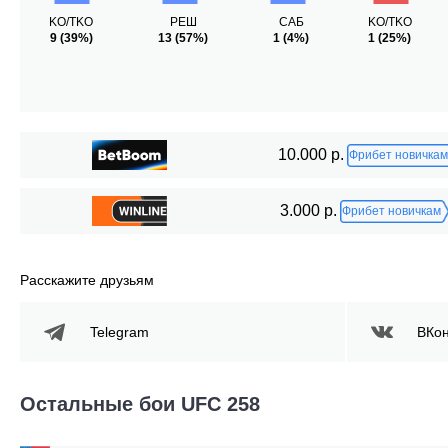
KO/TKO
РЕШ
САБ
KO/TKO
9
(39%)
13
(57%)
1
(4%)
1
(25%)
10.000 р.
Фрибет новичкам
3.000 р.
Фрибет новичкам
Расскажите друзьям
Telegram
ВКон
Остальные бои UFC 258