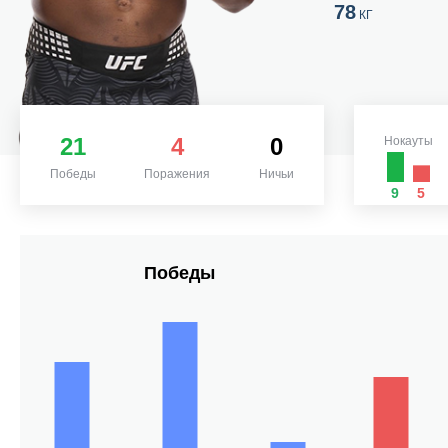
78
КГ
21
4
0
Нокауты
Победы
Поражения
Ничьи
9
5
Победы