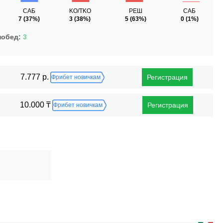
САБ
KO/TKO
РЕШ
САБ
7
(37%)
3
(38%)
5
(63%)
0
(1%)
побед:
3
7.777 р.
Регистрация
Фрибет новичкам
10.000 ₸
Регистрация
Фрибет новичкам