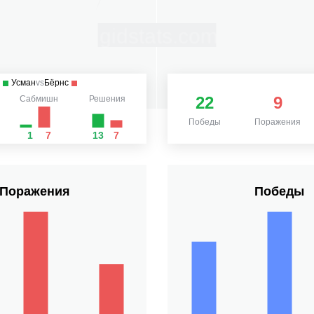
Усман
vs
Бёрнс
22
9
Сабмишн
Решения
Победы
Поражения
1
7
13
7
Поражения
Победы