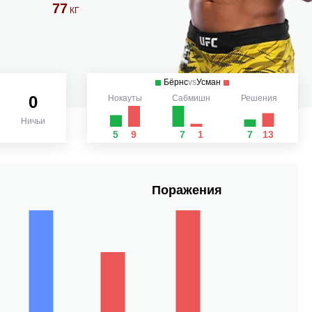
77
КГ
Бёрнс
vs
Усман
0
Нокауты
Сабмишн
Решения
Ничьи
5
9
7
1
7
13
Поражения