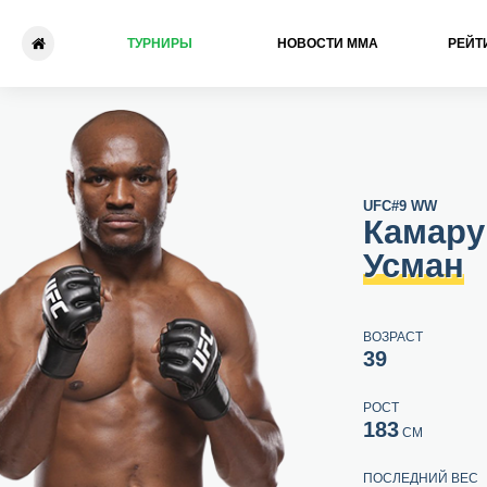
ТУРНИРЫ
НОВОСТИ ММА
РЕЙТ
Камару Усман - Гилберт Бё
UFC
#9 WW
Камару
Усман
ВОЗРАСТ
39
РОСТ
183
СМ
ПОСЛЕДНИЙ ВЕС