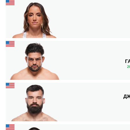
Г
2
Д