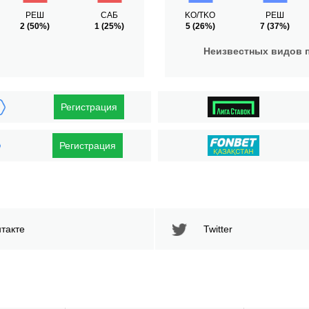
РЕШ
САБ
KO/TKO
РЕШ
2
(50%)
1
(25%)
5
(26%)
7
(37%)
Неизвестных видов 
Регистрация
Регистрация
такте
Twitter