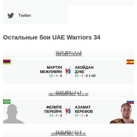
Twitter
Остальные бои UAE Warriors 34
23:00 МСК
•
3 x 5
168 LBS / 76.2 КГ
МАРТУН
АКОЙДАН
МЕЖЛУМЯН
ДУКЕ
15
-
3
- 0
22
-
5
- 0 1 НЗ
22:30 МСК
•
3 x 5
ЛЕГЧАЙШИЙ ВЕС
61.2 КГ
ФЕЛИПЕ
АЗАМАТ
ПЕРЕЙРА
КЕРЕФОВ
13
-
3
- 2
17
-
1
- 0
22:00 МСК
•
3 x 5
СРЕДНИЙ ВЕС
83.9 КГ