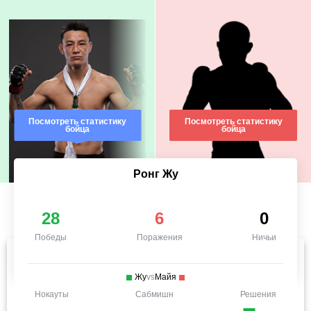
Посмотреть статистику
Посмотреть статистику
бойца
бойца
Ронг Жу
28
6
0
Победы
Поражения
Ничьи
Жу
vs
Майя
Нокауты
Сабмишн
Решения