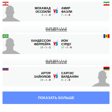
МОХАМАД
АМИР
ОССЕИЛИ
ФАЗЛИ
6
-
2
- 0
7
-
4
- 0
21:00 МСК
•
3 x 5
176 LBS / 79.8 КГ
ХАНДЕССОН
ИОН
ФЕРРЕЙРА
СУРДУ
18
-
5
- 1
17
-
8
- 0
20:30 МСК
•
3 x 5
168 LBS / 76.2 КГ
АРТУР
САРГИС
ЗАЙНУКОВ
ВАРДАНЯН
19
-
4
- 0
8
-
2
- 0
20:00 МСК
•
3 x 5
ПОЛУЛЕГКИЙ ВЕС
65.8 КГ
ПОКАЗАТЬ БОЛЬШЕ
ИЛХОМ
ХАЗАР
НАЗИМОВ
РУСТАМОВ