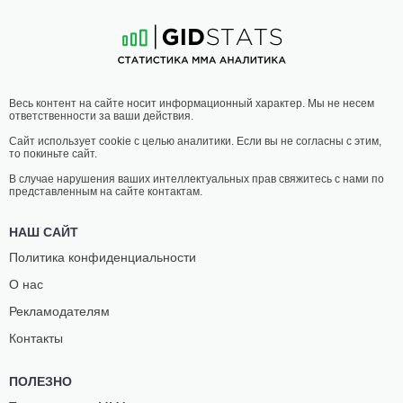
12
-
3
- 0
8
-
4
- 0
19:30 МСК
•
3 x 5
ЛЕГЧАЙШИЙ ВЕС
61.2 КГ
ДЖАЛАЛ
МАРК
Весь контент на сайте носит информационный характер. Мы не несем
АЛЬ ДААЖА
АЛКОБА
ответственности за ваши действия.
11
-
9
- 0
8
-
7
- 0
Сайт использует cookie с целью аналитики. Если вы не согласны с этим,
то покиньте сайт.
19:00 МСК
•
3 x 5
ЛЕГКИЙ ВЕС
70.3 КГ
В случае нарушения ваших интеллектуальных прав свяжитесь с нами по
представленным на сайте контактам.
ЖАХОНГИР
ДИЛАН
ЖУМАЕВ
САЛЬВАДОР
НАШ САЙТ
11
-
5
- 0
6
-
2
- 0
Политика конфиденциальности
О нас
18:30 МСК
•
3 x 5
ЛЕГКИЙ ВЕС
70.3 КГ
Рекламодателям
ХУССЕЙН
АРЛАН
Контакты
САЛЕМ
ФАУРИЛЛО
12
-
6
- 0
2
-
6
- 0
ПОЛЕЗНО
18:00 МСК
•
3 x 5