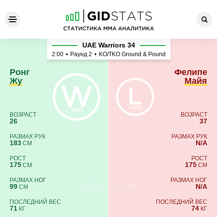
Ронг Жу - Фелипе Майя
UAE Warriors 34
2:00
•
Раунд 2
•
KO/TKO Ground & Pound
Ронг
Фелипе
Жу
Майя
ВОЗРАСТ
ВОЗРАСТ
26
37
РАЗМАХ РУК
РАЗМАХ РУК
183
N/A
СМ
РОСТ
РОСТ
175
175
СМ
СМ
РАЗМАХ НОГ
РАЗМАХ НОГ
99
N/A
СМ
ПОСЛЕДНИЙ ВЕС
ПОСЛЕДНИЙ ВЕС
71
74
КГ
КГ