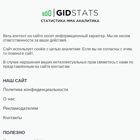
8
-
5
- 1
18
-
6
- 1 1 НЗ
20:00 МСК
•
3 x 5
ПРОМЕЖУТОЧНЫЙ ВЕС
СИЛАС
АЛИН
Весь контент на сайте носит информационный характер. Мы не несем
РОБСОН
ЧИРИЛА
ответственности за ваши действия.
12
-
9
- 0
7
-
1
- 0
Сайт использует cookie с целью аналитики. Если вы не согласны с этим,
то покиньте сайт.
19:30 МСК
•
3 x 5
ПРОМЕЖУТОЧНЫЙ ВЕС
В случае нарушения ваших интеллектуальных прав свяжитесь с нами по
представленным на сайте контактам.
АБДИ
АРВИН
ФАРАХ
ЧАН
НАШ САЙТ
4
-
5
- 0
8
-
10
- 0
Политика конфиденциальности
О нас
18:30 МСК
•
3 x 5
ЛЕГЧАЙШИЙ ВЕС
61.2 КГ
Рекламодателям
ЭДУАРДО
ОТАР
Контакты
ДИНИС
ТАНЗИЛОВ
9
-
5
- 0
10
-
2
- 0
ПОЛЕЗНО
18:00 МСК
•
3 x 5