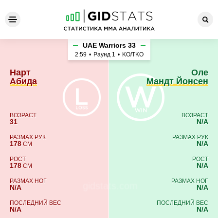
Нарт Абида - Оле Мандт Йо
UAE Warriors 33
2:59
•
Раунд 1
•
KO/TKO
Нарт
Оле
Абида
Мандт Йонсен
ВОЗРАСТ
ВОЗРАСТ
31
N/A
РАЗМАХ РУК
РАЗМАХ РУК
178
N/A
СМ
РОСТ
РОСТ
178
N/A
СМ
РАЗМАХ НОГ
РАЗМАХ НОГ
N/A
N/A
ПОСЛЕДНИЙ ВЕС
ПОСЛЕДНИЙ ВЕС
N/A
N/A