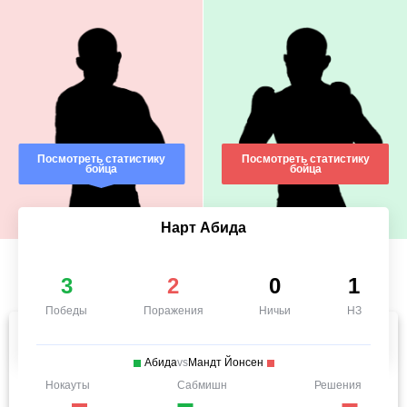
Посмотреть статистику
Посмотреть статистику
бойца
бойца
Нарт Абида
3
2
0
1
Победы
Поражения
Ничьи
НЗ
Абида
vs
Мандт Йонсен
Нокауты
Сабмишн
Решения