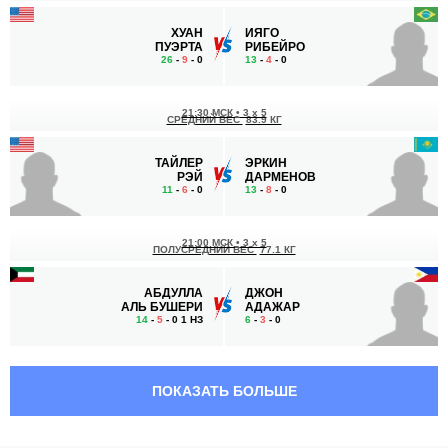
ХУАН
ИЯГО
ПУЭРТА
РИБЕЙРО
26
-
9
- 0
13
-
4
- 0
21:30 МСК
•
3 x 5
СРЕДНИЙ ВЕС
83.9 КГ
ТАЙЛЕР
ЭРКИН
РЭЙ
ДАРМЕНОВ
11
-
6
- 0
13
-
8
- 0
21:00 МСК
•
3 x 5
ПОЛУСРЕДНИЙ ВЕС
77.1 КГ
АБДУЛЛА
ДЖОН
АЛЬ БУШЕРИ
АДАЖАР
14
-
5
- 0 1 НЗ
6
-
3
- 0
20:30 МСК
•
3 x 5
ПРОМЕЖУТОЧНЫЙ ВЕС
ПОКАЗАТЬ БОЛЬШЕ
ХАСАН
АСЫЛЖАН
ЮСЕФИ
БАКЫТЖАНУЛЫ