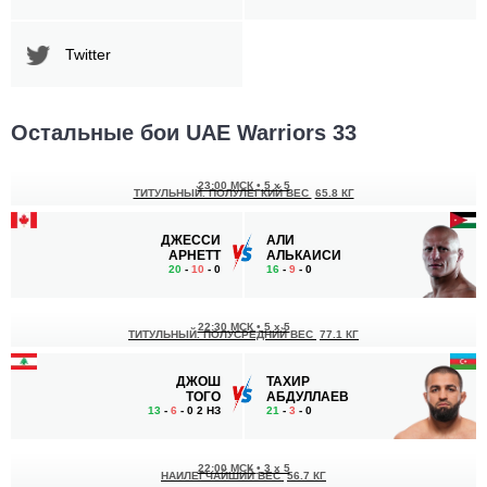
Twitter
Остальные бои UAE Warriors 33
23:00 МСК
•
5 x 5
ТИТУЛЬНЫЙ. ПОЛУЛЕГКИЙ ВЕС
65.8 КГ
ДЖЕССИ
АЛИ
АРНЕТТ
АЛЬКАИСИ
20
-
10
- 0
16
-
9
- 0
22:30 МСК
•
5 x 5
ТИТУЛЬНЫЙ. ПОЛУСРЕДНИЙ ВЕС
77.1 КГ
ДЖОШ
ТАХИР
ТОГО
АБДУЛЛАЕВ
13
-
6
- 0 2 НЗ
21
-
3
- 0
22:00 МСК
•
3 x 5
НАИЛЕГЧАЙШИЙ ВЕС
56.7 КГ