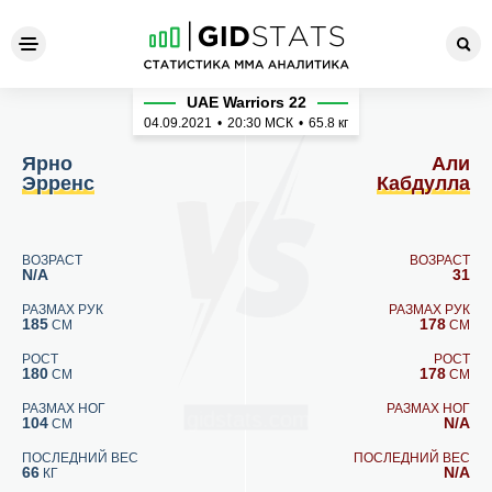
Ярно Эрренс - Али Кабдулл
UAE Warriors 22
04.09.2021
•
20:30
МСК
•
65.8 кг
Ярно
Али
Эрренс
Кабдулла
ВОЗРАСТ
ВОЗРАСТ
N/A
31
РАЗМАХ РУК
РАЗМАХ РУК
185
178
СМ
СМ
РОСТ
РОСТ
180
178
СМ
СМ
РАЗМАХ НОГ
РАЗМАХ НОГ
104
N/A
СМ
ПОСЛЕДНИЙ ВЕС
ПОСЛЕДНИЙ ВЕС
66
N/A
КГ