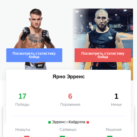
Посмотреть статистику
Посмотреть статистику
бойца
бойца
Ярно Эрренс
17
6
1
Победы
Поражения
Ничьи
Эрренс
vs
Кабдулла
Нокауты
Сабмишн
Решения