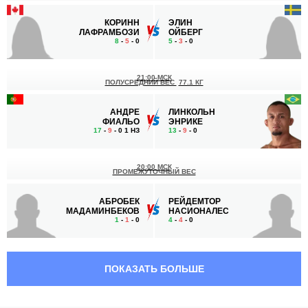
КОРИНН
ЭЛИН
ЛАФРАМБОЗИ
ОЙБЕРГ
8
-
5
- 0
5
-
3
- 0
21:00 МСК
ПОЛУСРЕДНИЙ ВЕС
77.1 КГ
АНДРЕ
ЛИНКОЛЬН
ФИАЛЬО
ЭНРИКЕ
17
-
9
- 0 1 НЗ
13
-
9
- 0
20:00 МСК
ПРОМЕЖУТОЧНЫЙ ВЕС
АБРОБЕК
РЕЙДЕМТОР
МАДАМИНБЕКОВ
НАСИОНАЛЕС
1
-
1
- 0
4
-
4
- 0
19:30 МСК
ПРОМЕЖУТОЧНЫЙ ВЕС
ПОКАЗАТЬ БОЛЬШЕ
РАМАЗАН
МАТИАС
КУРАМАГОМЕДОВ
ХУАРЕЗ