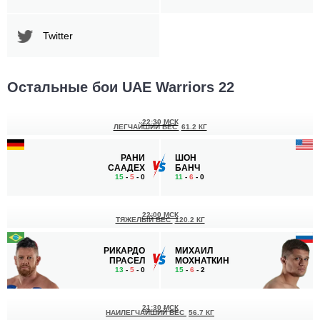
Twitter
Остальные бои UAE Warriors 22
22:30 МСК
ЛЕГЧАЙШИЙ ВЕС
61.2 КГ
РАНИ
ШОН
СААДЕХ
БАНЧ
15
-
5
- 0
11
-
6
- 0
22:00 МСК
ТЯЖЕЛЫЙ ВЕС
120.2 КГ
РИКАРДО
МИХАИЛ
ПРАСЕЛ
МОХНАТКИН
13
-
5
- 0
15
-
6
- 2
21:30 МСК
НАИЛЕГЧАЙШИЙ ВЕС
56.7 КГ