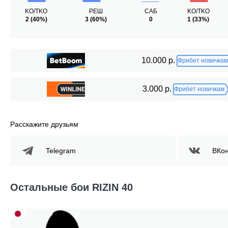
KO/TKO
РЕШ
САБ
KO/TKO
2
(40%)
3
(60%)
0
1
(33%)
10.000 р.
Фрибет новичкам
3.000 р.
Фрибет новичкам
Расскажите друзьям
Telegram
ВКон
Остальные бои RIZIN 40