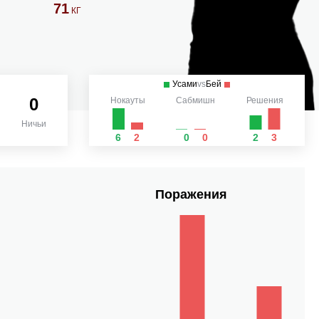
71
КГ
Усами
vs
Бей
0
Нокауты
Сабмишн
Решения
Ничьи
6
2
0
0
2
3
Поражения