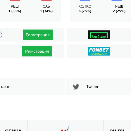
РЕШ
САБ
KO/TKO
РЕШ
1
(33%)
1
(34%)
6
(75%)
2
(25%)
Регистрация
Регистрация
такте
Twitter