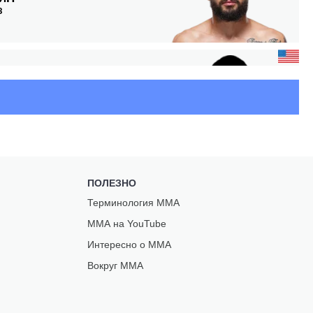
З
И
НЗ
ПОЛЕЗНО
Н
Терминология ММА
ММА на YouTube
Интересно о ММА
Вокруг ММА
З