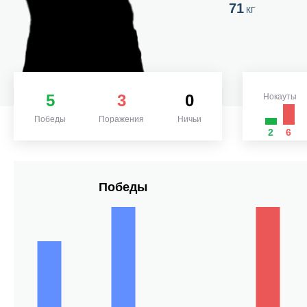
71
КГ
5
3
0
Нокауты
Победы
Поражения
Ничьи
2
6
Победы