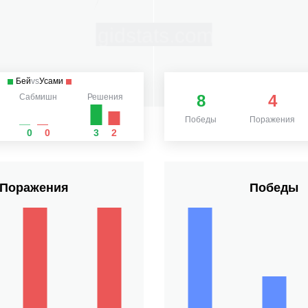
Бей
vs
Усами
8
4
Сабмишн
Решения
Победы
Поражения
0
0
3
2
Поражения
Победы