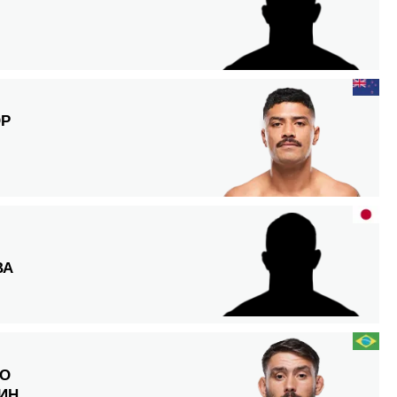
ОР
ВА
ИО
ИН