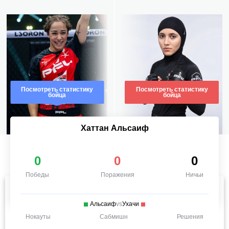
Посмотреть статистику
Посмотреть статистику
бойца
бойца
Хаттан Альсаиф
0
0
0
Победы
Поражения
Ничьи
Альсаиф
vs
Ухачи
Нокауты
Сабмишн
Решения