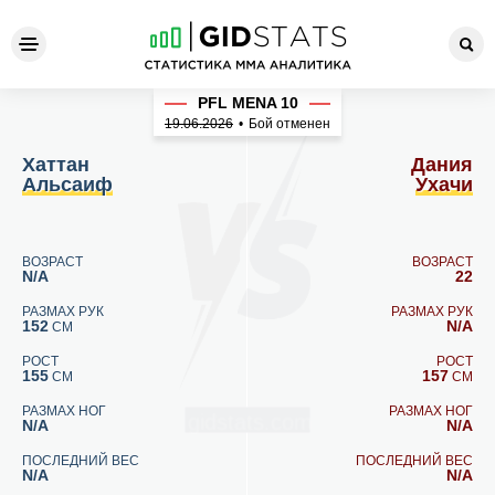
Хаттан Альсаиф - Дания Ух
PFL MENA 10
19.06.2026
•
Бой отменен
Хаттан
Дания
Альсаиф
Ухачи
ВОЗРАСТ
ВОЗРАСТ
N/A
22
РАЗМАХ РУК
РАЗМАХ РУК
152
N/A
СМ
РОСТ
РОСТ
155
157
СМ
СМ
РАЗМАХ НОГ
РАЗМАХ НОГ
N/A
N/A
ПОСЛЕДНИЙ ВЕС
ПОСЛЕДНИЙ ВЕС
N/A
N/A