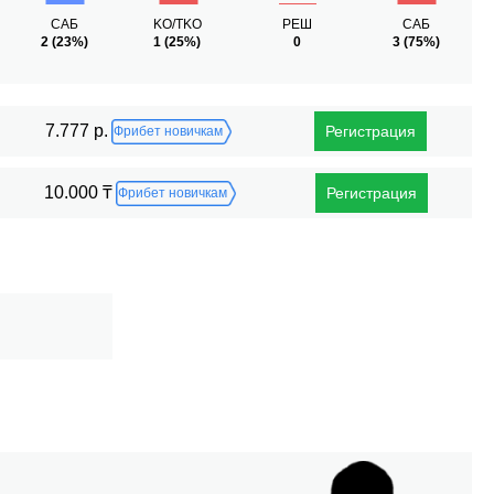
САБ
KO/TKO
РЕШ
САБ
2
(23%)
1
(25%)
0
3
(75%)
7.777 р.
Регистрация
Фрибет новичкам
10.000 ₸
Регистрация
Фрибет новичкам