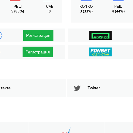
РЕШ
САБ
KO/TKO
РЕШ
5
(83%)
0
3
(33%)
4
(44%)
Регистрация
Регистрация
такте
Twitter