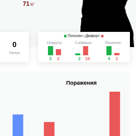
71
КГ
Погосян
vs
Дюфорт
0
Нокауты
Сабмишн
Решения
Ничьи
3
2
2
10
4
1
Поражения