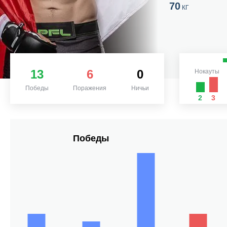
70
КГ
13
6
0
Нокауты
Победы
Поражения
Ничьи
2
3
Победы