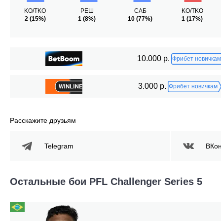
KO/TKO
РЕШ
САБ
KO/TKO
2
(15%)
1
(8%)
10
(77%)
1
(17%)
10.000 р.
Фрибет новичкам
3.000 р.
Фрибет новичкам
Расскажите друзьям
Telegram
ВКон
Остальные бои PFL Challenger Series 5