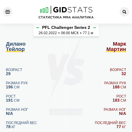
Дилано Тейлор - Марк Март
PFL Challenger Series 2
26.02.2022
•
06:00
МСК
•
77.1 кг
Дилано
Марк
Тейлор
Мартин
ВОЗРАСТ
ВОЗРАСТ
29
32
РАЗМАХ РУК
РАЗМАХ РУК
196
188
СМ
СМ
РОСТ
РОСТ
191
183
СМ
СМ
РАЗМАХ НОГ
РАЗМАХ НОГ
N/A
N/A
ПОСЛЕДНИЙ ВЕС
ПОСЛЕДНИЙ ВЕС
78
77
КГ
КГ