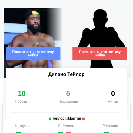
Посмотреть статистику
Посмотреть статистику
бойца
бойца
Дилано Тейлор
10
5
0
Победы
Поражения
Ничьи
Тейлор
vs
Мартин
Нокауты
Сабмишн
Решения