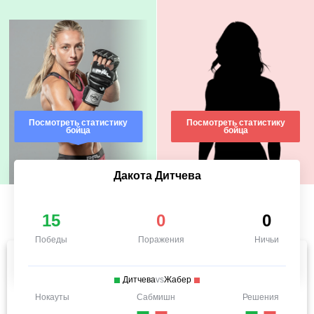
Посмотреть статистику
Посмотреть статистику
бойца
бойца
Дакота Дитчева
15
0
0
Победы
Поражения
Ничьи
Дитчева
vs
Жабер
Нокауты
Сабмишн
Решения