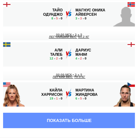
ТАЙО
МАГНУС ОНИКА
ОДУНДЖО
АЙВЕРСЕН
8
-
5
- 0
3
-
3
- 0
00:30 МСК
•
3 x 5
ЛЕГЧАЙШИЙ ВЕС
61.2 КГ
АЛИ
ДАРИУС
ТАЛЕБ
МАФИ
12
-
2
- 0
4
-
2
- 0
00:00 МСК
•
3 x 5
ЛЕГКИЙ ВЕС
70.3 КГ
КАЙЛА
МАРТИНА
ХАРРИСОН
ЖИНДРОВА
19
-
1
- 0
6
-
5
- 0
23:30 МСК
•
3 x 5
ПОЛУЛЕГКИЙ ВЕС
65.8 КГ
ПОКАЗАТЬ БОЛЬШЕ
КРИС
БРЕНДАН
УЭЙД
ЛОГНЕЙН