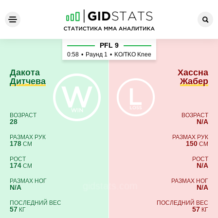
Дакота Дитчева - Хассна Ж
PFL 9
0:58
•
Раунд 1
•
KO/TKO Knee
Дакота
Хассна
Дитчева
Жабер
ВОЗРАСТ
ВОЗРАСТ
28
N/A
РАЗМАХ РУК
РАЗМАХ РУК
178
150
СМ
СМ
РОСТ
РОСТ
174
N/A
СМ
РАЗМАХ НОГ
РАЗМАХ НОГ
N/A
N/A
ПОСЛЕДНИЙ ВЕС
ПОСЛЕДНИЙ ВЕС
57
57
КГ
КГ