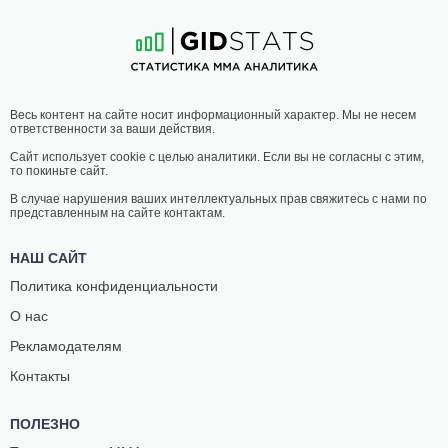
23
-
10
- 0
30
-
6
- 0
23:00 МСК
•
3 x 5
ЛЕГКИЙ ВЕС
70.3 КГ
ЛАРИССА
ОЛЕНА
Весь контент на сайте носит информационный характер. Мы не несем
ПАЧЕКО
КОЛЕСНИК
ответственности за ваши действия.
23
-
5
- 0
9
-
6
- 0 1 НЗ
Сайт использует cookie с целью аналитики. Если вы не согласны с этим,
то покиньте сайт.
22:30 МСК
•
3 x 5
ПОЛУЛЕГКИЙ ВЕС
65.8 КГ
В случае нарушения ваших интеллектуальных прав свяжитесь с нами по
представленным на сайте контактам.
РИОДЖИ
БУББА
КУДО
ДЖЕНКИНС
НАШ САЙТ
11
-
6
- 1
21
-
9
- 0
Политика конфиденциальности
О нас
21:30 МСК
•
3 x 5
ПОЛУТЯЖЕЛЫЙ ВЕС
93 КГ
Рекламодателям
СИМЕОН
ЖОАО ПАУЛО
Контакты
ПАУЭЛЛ
ФАГУНДЕС
12
-
2
- 0
9
-
3
- 0
ПОЛЕЗНО
21:00 МСК
•
3 x 5