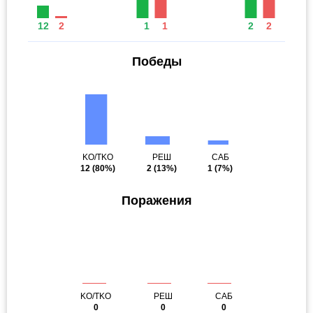
12
2
1
1
2
2
Победы
KO/TKO
РЕШ
САБ
12
(80%)
2
(13%)
1
(7%)
Поражения
KO/TKO
РЕШ
САБ
0
0
0