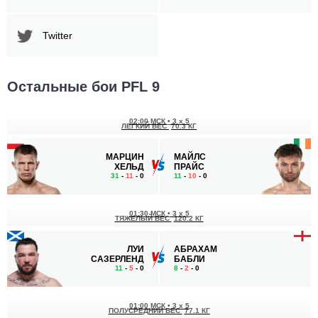
Twitter
Остальные бои PFL 9
02:00 МСК
•
3 x 5
ЛЕГКИЙ ВЕС
70.3 КГ
МАРЦИН
МАЙЛС
ХЕЛЬД
ПРАЙС
31
-
11
- 0
11
-
10
- 0
01:30 МСК
•
3 x 5
ТЯЖЕЛЫЙ ВЕС
120.2 КГ
ЛУИ
АБРАХАМ
САЗЕРЛЕНД
БАБЛИ
11
-
5
- 0
8
-
2
- 0
01:00 МСК
•
3 x 5
ПОЛУСРЕДНИЙ ВЕС
77.1 КГ