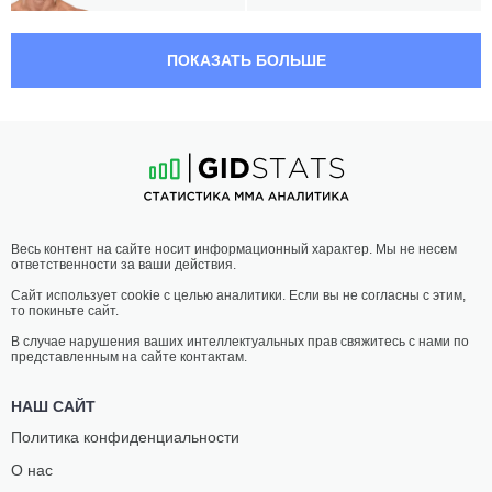
03:00 МСК
•
3 x 5
ПОЛУСРЕДНИЙ ВЕС
77.1 КГ
ПОКАЗАТЬ БОЛЬШЕ
МАГОМЕД
ЖОАО
МАГОМЕДКЕРИМОВ
ЗЕФЕРИНО
34
-
6
- 0
26
-
10
- 0
02:00 МСК
•
3 x 5
ЛЕГКИЙ ВЕС
70.3 КГ
МАРИНА
ЭБИГЕЙЛ
Весь контент на сайте носит информационный характер. Мы не несем
МОХНАТКИНА
МОНТЕС
ответственности за ваши действия.
11
-
3
- 0
4
-
4
- 0
Сайт использует cookie с целью аналитики. Если вы не согласны с этим,
то покиньте сайт.
01:30 МСК
•
3 x 5
ЛЕГКИЙ ВЕС
70.3 КГ
В случае нарушения ваших интеллектуальных прав свяжитесь с нами по
представленным на сайте контактам.
МАРТИНА
ЗАМЗАГУЛ
ЖИНДРОВА
ФАЙЗАЛЛАНОВА
НАШ САЙТ
6
-
5
- 0
7
-
3
- 0
Политика конфиденциальности
О нас
01:00 МСК
•
3 x 5
ЛЕГКИЙ ВЕС
70.3 КГ