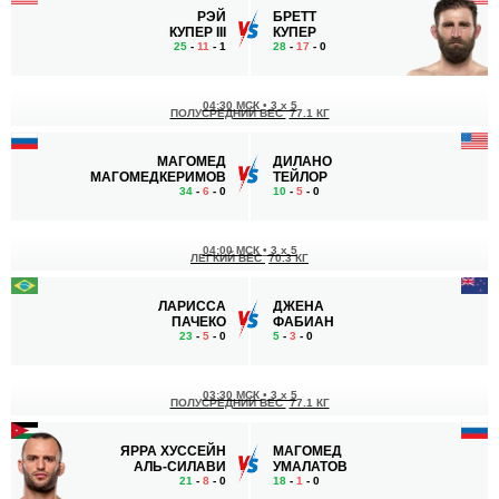
РЭЙ
БРЕТТ
КУПЕР III
КУПЕР
25
-
11
- 1
28
-
17
- 0
04:30 МСК
•
3 x 5
ПОЛУСРЕДНИЙ ВЕС
77.1 КГ
МАГОМЕД
ДИЛАНО
МАГОМЕДКЕРИМОВ
ТЕЙЛОР
34
-
6
- 0
10
-
5
- 0
04:00 МСК
•
3 x 5
ЛЕГКИЙ ВЕС
70.3 КГ
ЛАРИССА
ДЖЕНА
ПАЧЕКО
ФАБИАН
23
-
5
- 0
5
-
3
- 0
03:30 МСК
•
3 x 5
ПОЛУСРЕДНИЙ ВЕС
77.1 КГ
ЯРРА ХУССЕЙН
МАГОМЕД
АЛЬ-СИЛАВИ
УМАЛАТОВ
21
-
8
- 0
18
-
1
- 0