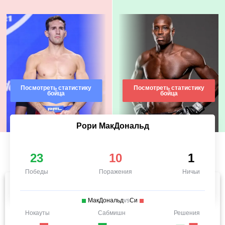
Посмотреть статистику
Посмотреть статистику
бойца
бойца
Рори МакДональд
23
10
1
Победы
Поражения
Ничьи
МакДональд
vs
Си
Нокауты
Сабмишн
Решения