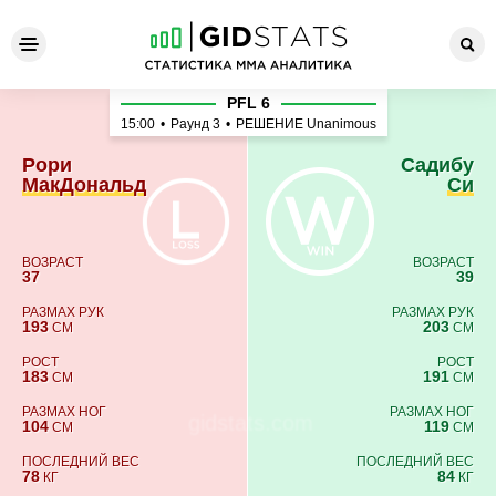
Рори МакДональд - Садибу
PFL 6
15:00
•
Раунд 3
•
РЕШЕНИЕ Unanimous
Рори
Садибу
МакДональд
Си
ВОЗРАСТ
ВОЗРАСТ
37
39
РАЗМАХ РУК
РАЗМАХ РУК
193
203
СМ
СМ
РОСТ
РОСТ
183
191
СМ
СМ
РАЗМАХ НОГ
РАЗМАХ НОГ
104
119
СМ
СМ
ПОСЛЕДНИЙ ВЕС
ПОСЛЕДНИЙ ВЕС
78
84
КГ
КГ