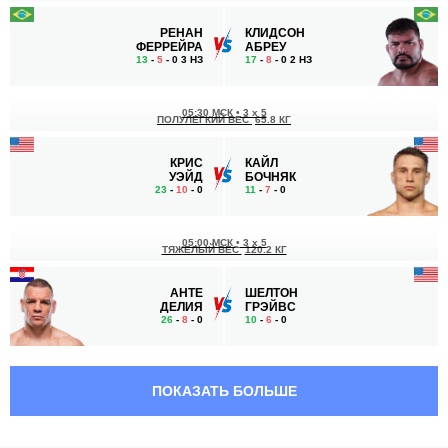
РЕНАН
КЛИДСОН
ФЕРРЕЙРА
АБРЕУ
13
-
5
- 0 3 НЗ
17
-
8
- 0 2 НЗ
05:30 МСК
•
3 x 5
ПОЛУЛЕГКИЙ ВЕС
65.8 КГ
КРИС
КАЙЛ
УЭЙД
БОЧНЯК
23
-
10
- 0
11
-
7
- 0
05:00 МСК
•
3 x 5
ТЯЖЕЛЫЙ ВЕС
120.2 КГ
АНТЕ
ШЕЛТОН
ДЕЛИЯ
ГРЭЙВС
26
-
8
- 0
10
-
6
- 0
04:00 МСК
•
3 x 5
ТЯЖЕЛЫЙ ВЕС
120.2 КГ
ПОКАЗАТЬ БОЛЬШЕ
ДЕНИС
МОРИС
ГОЛЬЦОВ
ГРИН