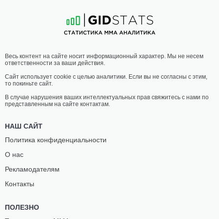
36
-
9
- 0
11
-
9
- 0
02:30 МСК
•
3 x 5
ПОЛУЛЕГКИЙ ВЕС
65.8 КГ
ЛЭНС
ШЕЙМОН
Весь контент на сайте носит информационный характер. Мы не несем
ПАЛМЕР
МОРАЕС
ответственности за ваши действия.
23
-
8
- 0
15
-
6
- 0
Сайт использует cookie с целью аналитики. Если вы не согласны с этим,
то покиньте сайт.
02:00 МСК
•
3 x 5
ТЯЖЕЛЫЙ ВЕС
120.2 КГ
В случае нарушения ваших интеллектуальных прав свяжитесь с нами по
представленным на сайте контактам.
СЭМ
ХУАН
КЕИ
АДАМС
НАШ САЙТ
8
-
8
- 0
10
-
6
- 0
Политика конфиденциальности
О нас
01:30 МСК
•
3 x 5
ПОЛУЛЕГКИЙ ВЕС
65.8 КГ
Рекламодателям
АЛЕХАНДРО
РИОДЖИ
Контакты
ФЛОРЕС
КУДО
21
-
4
- 0 1 НЗ
11
-
6
- 1
ПОЛЕЗНО
01:00 МСК
•
3 x 5