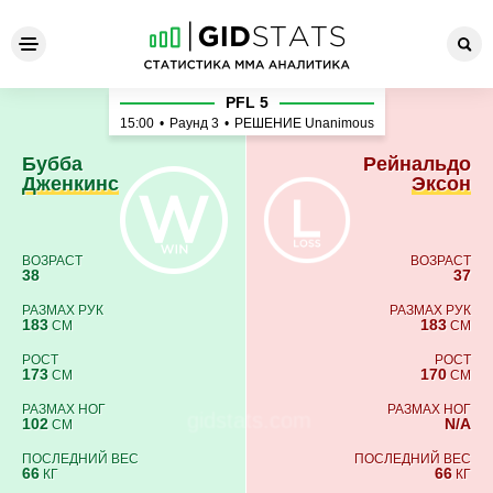
Бубба Дженкинс - Рейнальд
PFL 5
15:00
•
Раунд 3
•
РЕШЕНИЕ Unanimous
Бубба
Рейнальдо
Дженкинс
Эксон
ВОЗРАСТ
ВОЗРАСТ
38
37
РАЗМАХ РУК
РАЗМАХ РУК
183
183
СМ
СМ
РОСТ
РОСТ
173
170
СМ
СМ
РАЗМАХ НОГ
РАЗМАХ НОГ
102
N/A
СМ
ПОСЛЕДНИЙ ВЕС
ПОСЛЕДНИЙ ВЕС
66
66
КГ
КГ