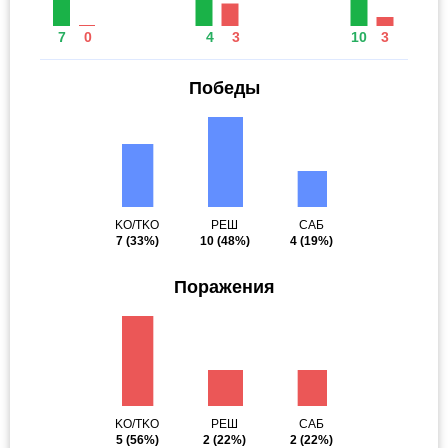
7
0
4
3
10
3
Победы
KO/TKO
РЕШ
САБ
7
(33%)
10
(48%)
4
(19%)
Поражения
KO/TKO
РЕШ
САБ
5
(56%)
2
(22%)
2
(22%)