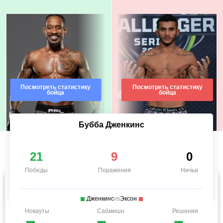
Посмотреть статистику
Посмотреть статистику
бойца
бойца
Бубба Дженкинс
21
9
0
Победы
Поражения
Ничьи
Дженкинс
vs
Эксон
Нокауты
Сабмишн
Решения