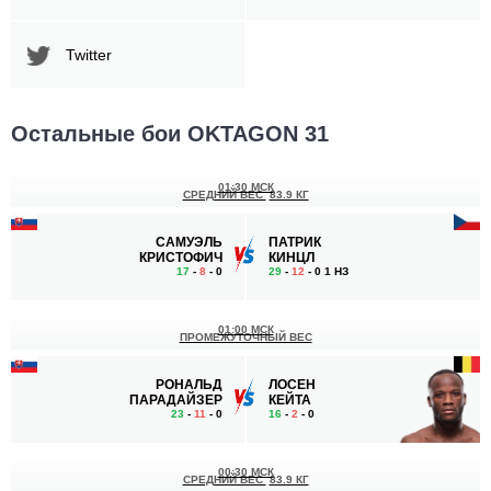
Twitter
Остальные бои OKTAGON 31
01:30 МСК
СРЕДНИЙ ВЕС
83.9 КГ
САМУЭЛЬ
ПАТРИК
КРИСТОФИЧ
КИНЦЛ
17
-
8
- 0
29
-
12
- 0 1 НЗ
01:00 МСК
ПРОМЕЖУТОЧНЫЙ ВЕС
РОНАЛЬД
ЛОСЕН
ПАРАДАЙЗЕР
КЕЙТА
23
-
11
- 0
16
-
2
- 0
00:30 МСК
СРЕДНИЙ ВЕС
83.9 КГ