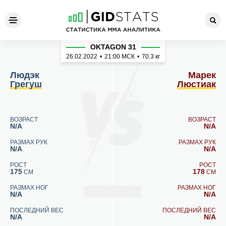
Людэк Грегуш - Марек Люст
OKTAGON 31
26.02.2022
•
21:00
МСК
•
70.3 кг
Людэк
Марек
Грегуш
Люстиак
ВОЗРАСТ
ВОЗРАСТ
N/A
N/A
РАЗМАХ РУК
РАЗМАХ РУК
N/A
N/A
РОСТ
РОСТ
175
178
СМ
СМ
РАЗМАХ НОГ
РАЗМАХ НОГ
N/A
N/A
ПОСЛЕДНИЙ ВЕС
ПОСЛЕДНИЙ ВЕС
N/A
N/A