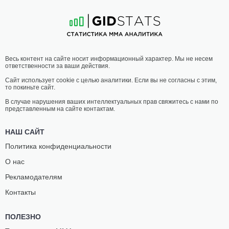
12
-
12
- 0
6
-
6
- 0
22:30 МСК
ЛЕГКИЙ ВЕС
70.3 КГ
ЯКУБ
ДЖЕЙ
Весь контент на сайте носит информационный характер. Мы не несем
БАХНИК
КУЧИНЕЛЛО
ответственности за ваши действия.
10
-
5
- 0 1 НЗ
8
-
3
- 0 1 НЗ
Сайт использует cookie с целью аналитики. Если вы не согласны с этим,
то покиньте сайт.
22:00 МСК
СРЕДНИЙ ВЕС
83.9 КГ
В случае нарушения ваших интеллектуальных прав свяжитесь с нами по
представленным на сайте контактам.
НАГЛИС
ЯКУБ
КАНИШАУСКАС
БЕЛЕ
НАШ САЙТ
9
-
4
- 0
6
-
9
- 0
Политика конфиденциальности
О нас
21:30 МСК
ПОЛУСРЕДНИЙ ВЕС
77.1 КГ
Рекламодателям
МАКС
ДЕНИС
Контакты
ХАНДАНАГИЧ
ФАРКАШ
9
-
7
- 1
3
-
6
- 0
ПОЛЕЗНО
21:00 МСК