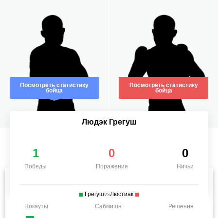
Посмотреть статистику
Посмотреть статистику
бойца
бойца
Людэк Грегуш
1
0
0
Победы
Поражения
Ничьи
Грегуш
vs
Люстиак
Нокауты
Сабмишн
Решения