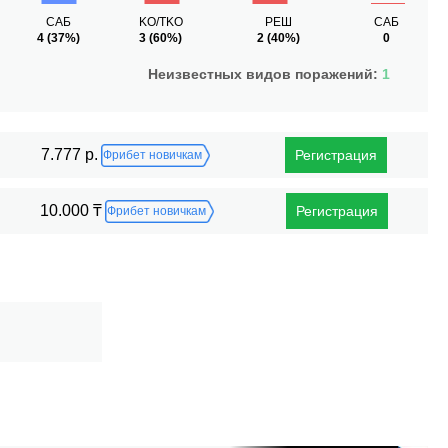
САБ
KO/TKO
РЕШ
САБ
4
(37%)
3
(60%)
2
(40%)
0
Неизвестных видов поражений:
1
7.777 р.
Регистрация
Фрибет новичкам
10.000 ₸
Регистрация
Фрибет новичкам