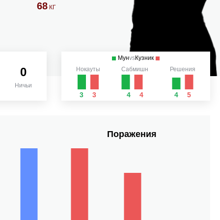
68
КГ
Мун
vs
Кузник
0
Нокауты
Сабмишн
Решения
Ничьи
3
3
4
4
4
5
Поражения