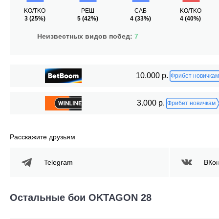
KO/TKO
РЕШ
САБ
KO/TKO
3
(25%)
5
(42%)
4
(33%)
4
(40%)
Неизвестных видов побед:
7
10.000 р.
Фрибет новичкам
3.000 р.
Фрибет новичкам
Расскажите друзьям
Telegram
ВКон
Остальные бои OKTAGON 28