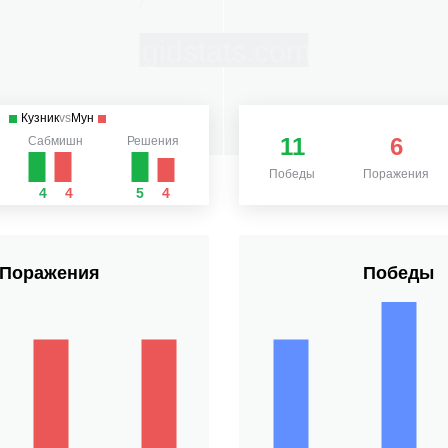
Кузник
vs
Мун
11
6
Сабмишн
Решения
Победы
Поражения
4
4
5
4
Поражения
Победы