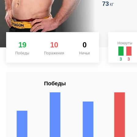
73
КГ
19
10
0
Нокауты
Победы
Поражения
Ничьи
3
3
Победы