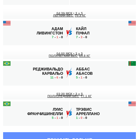
04:30 МСК
•
3 x 5
ЛЕГКИЙ ВЕС
70.3 КГ
АДАМ
КАЙЛ
ЛИВИНГСТОН
ПУФАЛ
7
-
1
- 0
7
-
3
- 0
04:00 МСК
•
3 x 5
ПОЛУЛЕГКИЙ ВЕС
65.8 КГ
РЕДЖИВАЛЬДО
АББАС
КАРВАЛЬО
АБАСОВ
11
-
6
- 0
5
-
1
- 0
03:30 МСК
•
3 x 5
ПОЛУСРЕДНИЙ ВЕС
77.1 КГ
ЛУИС
ТРЭВИС
ФРАНЧИШИНЕЛЛИ
АРРЕЛЛАНО
5
-
1
- 0
1
-
0
- 0
03:00 МСК
•
3 x 5
МИНИМАЛЬНЫЙ ВЕС
52.2 КГ