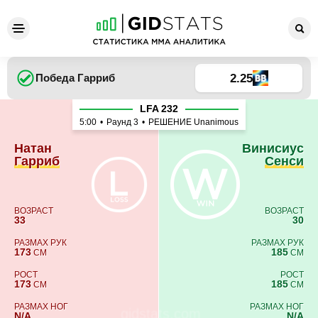
Натан Гарриб - Винисиус С
2.25
Победа
Гарриб
LFA 232
5:00
•
Раунд 3
•
РЕШЕНИЕ Unanimous
Натан
Винисиус
Гарриб
Сенси
ВОЗРАСТ
ВОЗРАСТ
33
30
РАЗМАХ РУК
РАЗМАХ РУК
173
185
СМ
СМ
РОСТ
РОСТ
173
185
СМ
СМ
РАЗМАХ НОГ
РАЗМАХ НОГ
N/A
N/A