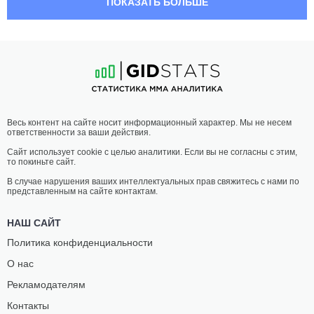
ПОКАЗАТЬ БОЛЬШЕ
ЭШЛИ
СОФИ
БАРРЕТТ
ЛЭНГ
2
-
1
- 0
2
-
0
- 0
02:30 МСК
•
3 x 5
ПОЛУСРЕДНИЙ ВЕС
77.1 КГ
МЕЛВИН
ЭЛТОН
Весь контент на сайте носит информационный характер. Мы не несем
ДЖОВЕЛЬ
ДЕДАЙ
ответственности за ваши действия.
1
-
0
- 0
1
-
1
- 0
Сайт использует cookie с целью аналитики. Если вы не согласны с этим,
то покиньте сайт.
02:00 МСК
•
3 x 5
ПОЛУЛЕГКИЙ ВЕС
65.8 КГ
В случае нарушения ваших интеллектуальных прав свяжитесь с нами по
представленным на сайте контактам.
РОДРИГО
ДЭВИД
БРАУНА
ЭВЕНСОН
НАШ САЙТ
1
-
0
- 0
-
-
Политика конфиденциальности
О нас
01:30 МСК
•
3 x 5
ПОЛУТЯЖЕЛЫЙ ВЕС
93 КГ
Рекламодателям
ОСТИН
ТРЕВОР
Контакты
РОСС
ЛИНДЕРМАН