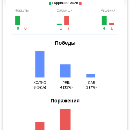
Гарриб
vs
Сенси
Нокауты
Сабмишн
Решения
8
0
1
7
4
1
Победы
KO/TKO
РЕШ
САБ
8
(62%)
4
(31%)
1
(7%)
Поражения