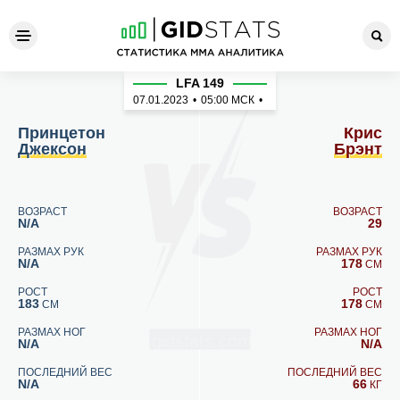
Принцетон Джексон - Крис 
LFA 149
07.01.2023
•
05:00
МСК
•
Принцетон
Крис
Джексон
Брэнт
ВОЗРАСТ
ВОЗРАСТ
N/A
29
РАЗМАХ РУК
РАЗМАХ РУК
N/A
178
СМ
РОСТ
РОСТ
183
178
СМ
СМ
РАЗМАХ НОГ
РАЗМАХ НОГ
N/A
N/A
ПОСЛЕДНИЙ ВЕС
ПОСЛЕДНИЙ ВЕС
N/A
66
КГ