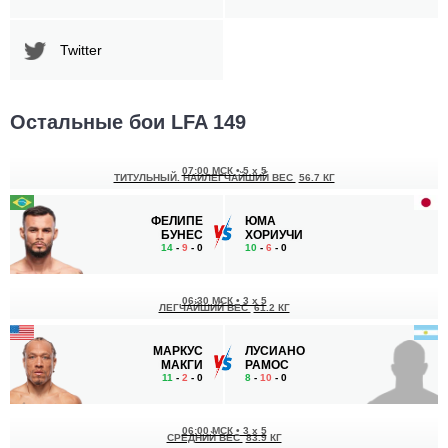
Twitter
Остальные бои LFA 149
07:00 МСК
•
5 x 5
ТИТУЛЬНЫЙ. НАИЛЕГЧАЙШИЙ ВЕС
56.7 КГ
ФЕЛИПЕ
ЮМА
БУНЕС
ХОРИУЧИ
14
-
9
- 0
10
-
6
- 0
06:30 МСК
•
3 x 5
ЛЕГЧАЙШИЙ ВЕС
61.2 КГ
МАРКУС
ЛУСИАНО
МАКГИ
РАМОС
11
-
2
- 0
8
-
10
- 0
06:00 МСК
•
3 x 5
СРЕДНИЙ ВЕС
83.9 КГ