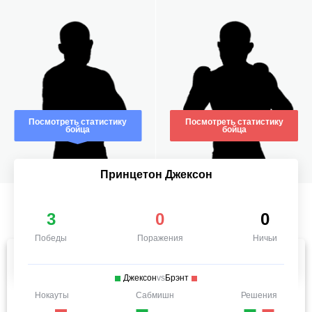
Посмотреть статистику
Посмотреть статистику
бойца
бойца
Принцетон Джексон
3
0
0
Победы
Поражения
Ничьи
Джексон
vs
Брэнт
Нокауты
Сабмишн
Решения