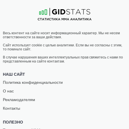
5
-
5
- 0
10
-
3
- 0
04:30 МСК
•
3 x 5
МИНИМАЛЬНЫЙ ВЕС
52.2 КГ
ЛЕСЛИ
ЖАСМИН
Весь контент на сайте носит информационный характер. Мы не несем
ЭРНАНДЕЗ
ПОУНСИ
ответственности за ваши действия.
5
-
4
- 0
1
-
4
- 0
Сайт использует cookie с целью аналитики. Если вы не согласны с этим,
то покиньте сайт.
04:00 МСК
•
3 x 5
МИНИМАЛЬНЫЙ ВЕС
52.2 КГ
В случае нарушения ваших интеллектуальных прав свяжитесь с нами по
представленным на сайте контактам.
ЖАСМИН
АМАНДА
МОНТОЯ
МАСИОСЕ
НАШ САЙТ
0
-
1
- 0
1
-
1
- 0
Политика конфиденциальности
О нас
Рекламодателям
Контакты
ПОЛЕЗНО