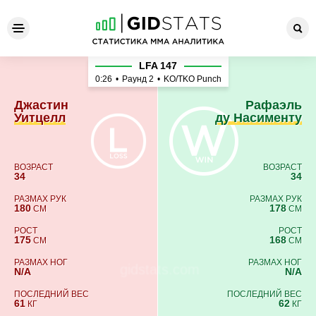
Джастин Уитцелл - Рафаэль
LFA 147
0:26
•
Раунд 2
•
KO/TKO Punch
Джастин
Рафаэль
Уитцелл
ду Насименту
ВОЗРАСТ
ВОЗРАСТ
34
34
РАЗМАХ РУК
РАЗМАХ РУК
180
178
СМ
СМ
РОСТ
РОСТ
175
168
СМ
СМ
РАЗМАХ НОГ
РАЗМАХ НОГ
N/A
N/A
ПОСЛЕДНИЙ ВЕС
ПОСЛЕДНИЙ ВЕС
61
62
КГ
КГ