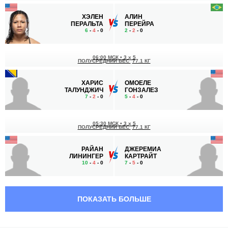
ХЭЛЕН
АЛИН
ПЕРАЛЬТА
ПЕРЕЙРА
6
-
4
- 0
2
-
2
- 0
06:00 МСК
•
3 x 5
ПОЛУСРЕДНИЙ ВЕС
77.1 КГ
ХАРИС
ОМОЕЛЕ
ТАЛУНДЖИЧ
ГОНЗАЛЕЗ
7
-
2
- 0
5
-
4
- 0
05:30 МСК
•
3 x 5
ПОЛУСРЕДНИЙ ВЕС
77.1 КГ
РАЙАН
ДЖЕРЕМИА
ЛИНИНГЕР
КАРТРАЙТ
10
-
4
- 0
7
-
5
- 0
05:00 МСК
•
3 x 5
ЛЕГКИЙ ВЕС
70.3 КГ
ПОКАЗАТЬ БОЛЬШЕ
БЕН
УИЛЛЬЯМ
ХЭЛДЕР
СТАРКС