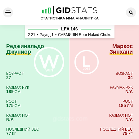
Реджинальдо Джуниор - Ма
LFA 146
2:21
•
Раунд 1
•
САБМИШН Rear Naked Choke
Реджинальдо
Маркос
Джуниор
Зинхани
ВОЗРАСТ
ВОЗРАСТ
27
34
РАЗМАХ РУК
РАЗМАХ РУК
189
N/A
СМ
РОСТ
РОСТ
175
185
СМ
СМ
РАЗМАХ НОГ
РАЗМАХ НОГ
N/A
N/A
ПОСЛЕДНИЙ ВЕС
ПОСЛЕДНИЙ ВЕС
77
79
КГ
КГ