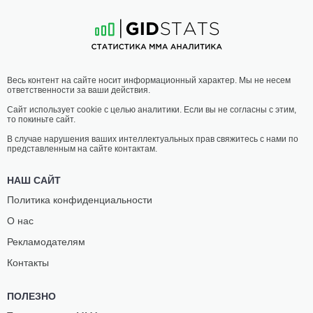
11
-
2
- 0
4
-
3
- 0
07:00 МСК
•
3 x 5
НАИЛЕГЧАЙШИЙ ВЕС
56.7 КГ
ДАНИЛО
ЯН
Весь контент на сайте носит информационный характер. Мы не несем
АДРЕАНИ
ТЕЙШЕРА
ответственности за ваши действия.
11
-
3
- 0 1 НЗ
9
-
2
- 0
Сайт использует cookie с целью аналитики. Если вы не согласны с этим,
то покиньте сайт.
06:30 МСК
•
3 x 5
МИНИМАЛЬНЫЙ ВЕС
52.2 КГ
В случае нарушения ваших интеллектуальных прав свяжитесь с нами по
представленным на сайте контактам.
ЖАНАИНА
НАЯРА
СИЛВА
ХЕМИЛИ
НАШ САЙТ
5
-
3
- 0
5
-
4
- 0 1 НЗ
Политика конфиденциальности
О нас
06:00 МСК
•
3 x 5
МИНИМАЛЬНЫЙ ВЕС
52.2 КГ
Рекламодателям
БЬЯНКА
ДЖУЛИА
Контакты
САТТЕЛМАЕР
ПОЛАСТРИ
11
-
13
- 0
14
-
5
- 0
ПОЛЕЗНО
05:00 МСК
•
3 x 5