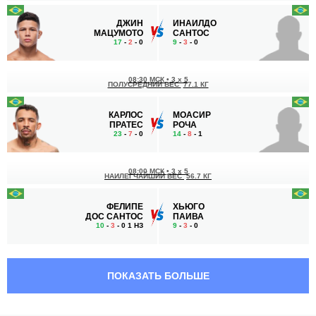
ДЖИН
ИНАИЛДО
МАЦУМОТО
САНТОС
17
-
2
- 0
9
-
3
- 0
08:30 МСК
•
3 x 5
ПОЛУСРЕДНИЙ ВЕС
77.1 КГ
КАРЛОС
МОАСИР
ПРАТЕС
РОЧА
23
-
7
- 0
14
-
8
- 1
08:00 МСК
•
3 x 5
НАИЛЕГЧАЙШИЙ ВЕС
56.7 КГ
ФЕЛИПЕ
ХЬЮГО
ДОС САНТОС
ПАИВА
10
-
3
- 0 1 НЗ
9
-
3
- 0
07:30 МСК
•
3 x 5
НАИЛЕГЧАЙШИЙ ВЕС
56.7 КГ
ПОКАЗАТЬ БОЛЬШЕ
ЛУАНА
ВАЛЕСКА
САНТОС
СОУЗА