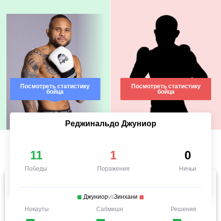
Посмотреть статистику
Посмотреть статистику
бойца
бойца
Реджинальдо Джуниор
11
1
0
Победы
Поражения
Ничьи
Джуниор
vs
Зинхани
Нокауты
Сабмишн
Решения