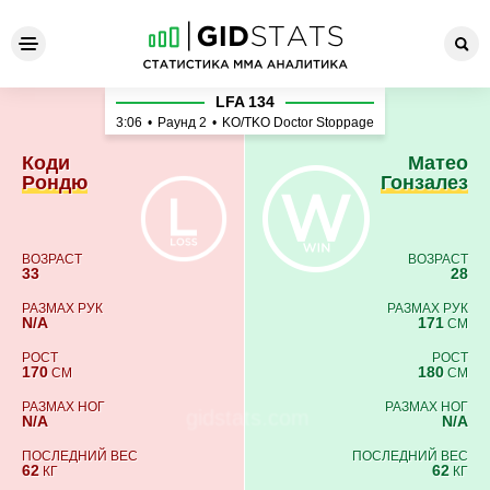
Коди Рондю - Матео Гонзал
LFA 134
3:06
•
Раунд 2
•
KO/TKO Doctor Stoppage
Коди
Матео
Рондю
Гонзалез
ВОЗРАСТ
ВОЗРАСТ
33
28
РАЗМАХ РУК
РАЗМАХ РУК
N/A
171
СМ
РОСТ
РОСТ
170
180
СМ
СМ
РАЗМАХ НОГ
РАЗМАХ НОГ
N/A
N/A
ПОСЛЕДНИЙ ВЕС
ПОСЛЕДНИЙ ВЕС
62
62
КГ
КГ