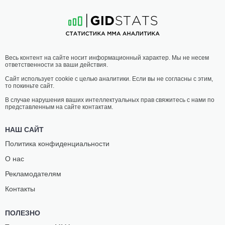
3
-
2
- 0
2
-
2
- 0
07:30 МСК
•
3 x 5
ПОЛУТЯЖЕЛЫЙ ВЕС
93 КГ
ДЖОЭЛЬ
ТЭННЕР
Весь контент на сайте носит информационный характер. Мы не несем
ГУЗМАН
МЭРЛОУ
ответственности за ваши действия.
2
-
3
- 0
4
-
0
- 0
Сайт использует cookie с целью аналитики. Если вы не согласны с этим,
то покиньте сайт.
06:30 МСК
•
3 x 5
ПОЛУЛЕГКИЙ ВЕС
65.8 КГ
В случае нарушения ваших интеллектуальных прав свяжитесь с нами по
представленным на сайте контактам.
ЭНРИКЕ
ГУННЕР
ОУЭНС
КОРОНАДО
НАШ САЙТ
5
-
1
- 0
2
-
6
- 0
Политика конфиденциальности
О нас
06:00 МСК
•
3 x 5
СРЕДНИЙ ВЕС
83.9 КГ
Рекламодателям
ЗУМАР
ТЭННЕР
Контакты
АРЧЕР
АРНОЛЬД
2
-
1
- 0
0
-
2
- 0
ПОЛЕЗНО
05:30 МСК
•
3 x 5