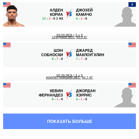
АЛДЕН
ДЖОЗЕЙ
КОРИА
КАМАЧО
12
-
3
- 0 1 НЗ
6
-
2
- 0
09:00 МСК
•
3 x 5
СРЕДНИЙ ВЕС
83.9 КГ
ШЭН
ДЖАРЕД
СОБНОСКИ
МАКЛОУГХЛИН
8
-
7
- 0
7
-
7
- 0
08:30 МСК
•
3 x 5
НАИЛЕГЧАЙШИЙ ВЕС
56.7 КГ
КЕВИН
ДЖОРДАН
ФЕРНАНДЕЗ
ХЭРРИС
8
-
1
- 0
4
-
1
- 0
08:00 МСК
•
3 x 5
ТЯЖЕЛЫЙ ВЕС
120.2 КГ
ПОКАЗАТЬ БОЛЬШЕ
ДЖЕКОРИ
ТЭЙЛОР
СЭВЕЙДЖ
ЭСКАМИЛЛА