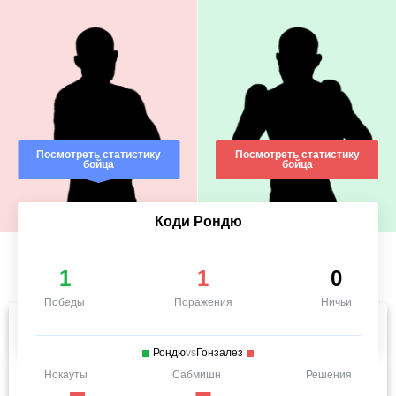
Посмотреть статистику
Посмотреть статистику
бойца
бойца
Коди Рондю
1
1
0
Победы
Поражения
Ничьи
Рондю
vs
Гонзалез
Нокауты
Сабмишн
Решения