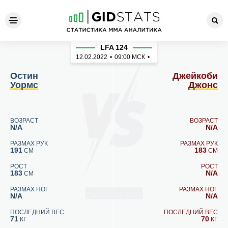
Остин Уормс - Джейкоби Д
LFA 124
12.02.2022
•
09:00
МСК
•
Остин
Джейкоби
Уормс
Джонс
ВОЗРАСТ
ВОЗРАСТ
N/A
N/A
РАЗМАХ РУК
РАЗМАХ РУК
191
183
СМ
СМ
РОСТ
РОСТ
183
N/A
СМ
РАЗМАХ НОГ
РАЗМАХ НОГ
N/A
N/A
ПОСЛЕДНИЙ ВЕС
ПОСЛЕДНИЙ ВЕС
71
70
КГ
КГ