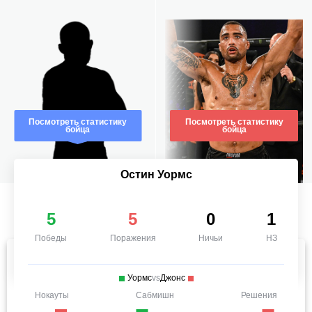
Посмотреть статистику
Посмотреть статистику
бойца
бойца
Остин Уормс
5
5
0
1
Победы
Поражения
Ничьи
НЗ
Уормс
vs
Джонс
Нокауты
Сабмишн
Решения