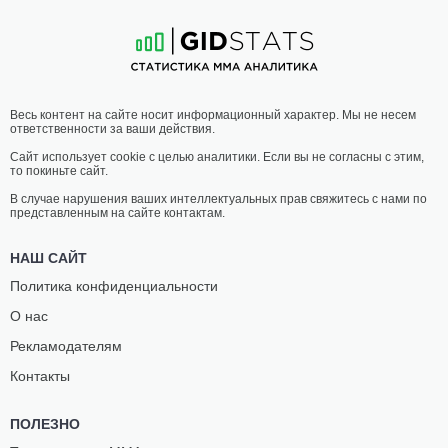
1
-
2
- 0
5
-
4
- 0
07:00 МСК
ПОЛУСРЕДНИЙ ВЕС
77.1 КГ
БЕН
ОВИДИО
Весь контент на сайте носит информационный характер. Мы не несем
ГУДВИН
БОХОРКЕЗ
ответственности за ваши действия.
0
-
3
- 0
5
-
4
- 0
Сайт использует cookie с целью аналитики. Если вы не согласны с этим,
то покиньте сайт.
06:30 МСК
ЛЕГКИЙ ВЕС
70.3 КГ
В случае нарушения ваших интеллектуальных прав свяжитесь с нами по
представленным на сайте контактам.
АЛЕКС
КРИС
МАРТИНЕЗ
САНДОВАЛ
НАШ САЙТ
0
-
1
- 0
-
-
Политика конфиденциальности
О нас
06:00 МСК
ПОЛУСРЕДНИЙ ВЕС
77.1 КГ
Рекламодателям
ЛЮК
ДЖЕЙКОБ
Контакты
ЛА ВАНУЭЙ
ХИЛИ
-
-
-
-
ПОЛЕЗНО