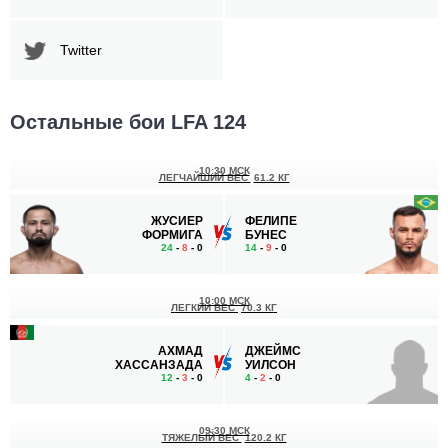
Twitter
Остальные бои LFA 124
10:30 МСК
ЛЕГЧАЙШИЙ ВЕС
61.2 КГ
ЖУСИЕР
ФЕЛИПЕ
ФОРМИГА
БУНЕС
24
-
8
- 0
14
-
9
- 0
10:00 МСК
ЛЕГКИЙ ВЕС
70.3 КГ
АХМАД
ДЖЕЙМС
ХАССАНЗАДА
УИЛСОН
12
-
3
- 0
4
-
2
- 0
09:30 МСК
ТЯЖЕЛЫЙ ВЕС
120.2 КГ