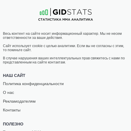
5
-
3
- 0
8
-
3
- 0
05:30 МСК
ПОЛУТЯЖЕЛЫЙ ВЕС
93 КГ
ТАЙЛЕР
ГАБРИЭЛ
Весь контент на сайте носит информационный характер. Мы не несем
ХУФНЭГЛ
МОТА
ответственности за ваши действия.
5
-
3
- 0
6
-
8
- 0
Сайт использует cookie с целью аналитики. Если вы не согласны с этим,
то покиньте сайт.
05:00 МСК
ЛЕГКИЙ ВЕС
70.3 КГ
В случае нарушения ваших интеллектуальных прав свяжитесь с нами по
представленным на сайте контактам.
ДЖАСТИН
АЛЕКСАНДР
ЛОВРИЧ
КЕЦА
НАШ САЙТ
3
-
1
- 0
0
-
1
- 0
Политика конфиденциальности
О нас
Рекламодателям
Контакты
ПОЛЕЗНО