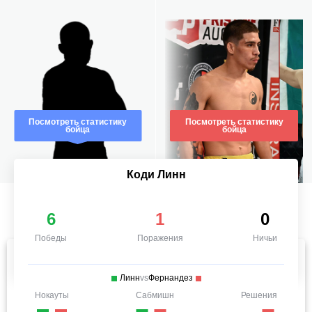
Посмотреть статистику
Посмотреть статистику
бойца
бойца
Коди Линн
6
1
0
Победы
Поражения
Ничьи
Линн
vs
Фернандез
Нокауты
Сабмишн
Решения