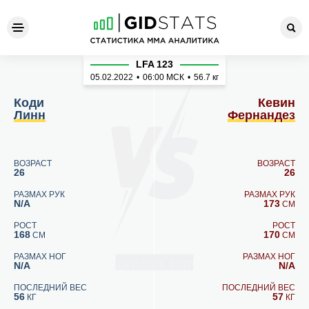
Коди Линн - Кевин Фернанд
LFA 123
05.02.2022
•
06:00
МСК
•
56.7 кг
Коди
Кевин
Линн
Фернандез
ВОЗРАСТ
ВОЗРАСТ
26
26
РАЗМАХ РУК
РАЗМАХ РУК
N/A
173
СМ
РОСТ
РОСТ
168
170
СМ
СМ
РАЗМАХ НОГ
РАЗМАХ НОГ
N/A
N/A
ПОСЛЕДНИЙ ВЕС
ПОСЛЕДНИЙ ВЕС
56
57
КГ
КГ