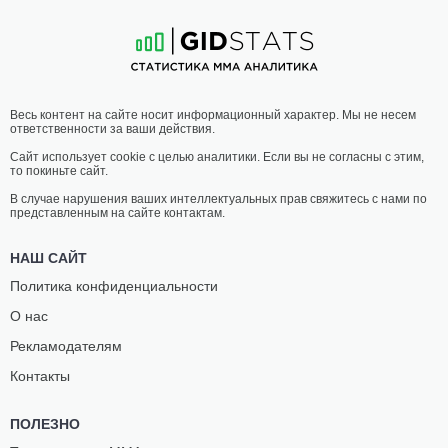
12
-
7
- 0
9
-
5
- 0 1 НЗ
21:00 МСК
•
3 x 5
ЛЕГКИЙ ВЕС
70.3 КГ
ЛУКАШ
САХИЛ
Весь контент на сайте носит информационный характер. Мы не несем
РАЕВСКИ
СИРАЖ
ответственности за ваши действия.
13
-
11
- 0 1 НЗ
9
-
3
- 0
Сайт использует cookie с целью аналитики. Если вы не согласны с этим,
то покиньте сайт.
20:30 МСК
•
3 x 5
ЛЕГКИЙ ВЕС
70.3 КГ
В случае нарушения ваших интеллектуальных прав свяжитесь с нами по
представленным на сайте контактам.
ОСКАР
РАИМОНДАС
ЩЕПАНЯК
КРИЛАВИЧИУС
НАШ САЙТ
7
-
3
- 0
7
-
3
- 1 1 НЗ
Политика конфиденциальности
О нас
Рекламодателям
Контакты
ПОЛЕЗНО