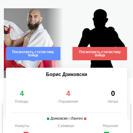
Посмотреть статистику
Посмотреть статистику
бойца
бойца
Борис Дзиковски
4
4
0
Победы
Поражения
Ничьи
Дзиковски
vs
Ланген
Нокауты
Сабмишн
Решения