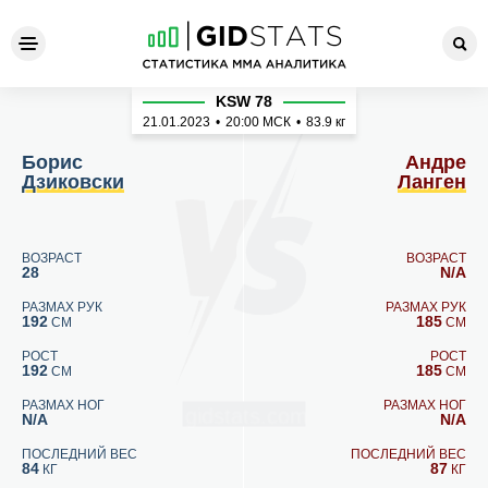
Борис Дзиковски - Андре Л
KSW 78
21.01.2023
•
20:00
МСК
•
83.9 кг
Борис
Андре
Дзиковски
Ланген
ВОЗРАСТ
ВОЗРАСТ
28
N/A
РАЗМАХ РУК
РАЗМАХ РУК
192
185
СМ
СМ
РОСТ
РОСТ
192
185
СМ
СМ
РАЗМАХ НОГ
РАЗМАХ НОГ
N/A
N/A
ПОСЛЕДНИЙ ВЕС
ПОСЛЕДНИЙ ВЕС
84
87
КГ
КГ