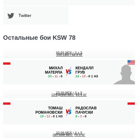
Twitter
Остальные бои KSW 78
00:00 МСК
•
3 x 5
195 LBS / 88.5 КГ
МИХАЛ
КЕНДАЛЛ
МАТЕРЛА
ГРУВ
33
-
11
- 0
24
-
19
- 0 1 НЗ
23:30 МСК
•
3 x 5
СРЕДНИЙ ВЕС
83.9 КГ
ТОМАШ
РАДОСЛАВ
РОМАНОВСКИ
ПАЧУСКИ
19
-
12
- 0 1 НЗ
8
-
3
- 0
23:00 МСК
•
3 x 5
ЛЕГКИЙ ВЕС
70.3 КГ