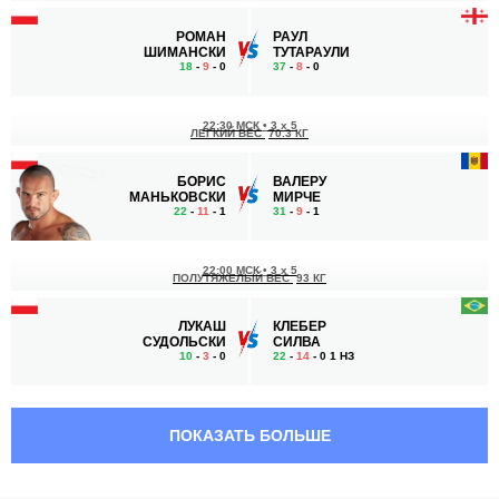
РОМАН
РАУЛ
ШИМАНСКИ
ТУТАРАУЛИ
18
-
9
- 0
37
-
8
- 0
22:30 МСК
•
3 x 5
ЛЕГКИЙ ВЕС
70.3 КГ
БОРИС
ВАЛЕРУ
МАНЬКОВСКИ
МИРЧЕ
22
-
11
- 1
31
-
9
- 1
22:00 МСК
•
3 x 5
ПОЛУТЯЖЕЛЫЙ ВЕС
93 КГ
ЛУКАШ
КЛЕБЕР
СУДОЛЬСКИ
СИЛВА
10
-
3
- 0
22
-
14
- 0 1 НЗ
21:30 МСК
•
3 x 5
ПОЛУТЯЖЕЛЫЙ ВЕС
93 КГ
ПОКАЗАТЬ БОЛЬШЕ
РАФАЛ
МАРК
КИЯНЬЧУК
ДУССИ