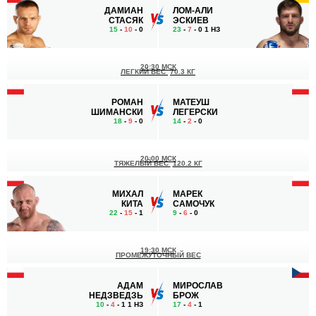
ДАМИАН
ЛОМ-АЛИ
СТАСЯК
ЭСКИЕВ
15
-
10
- 0
23
-
7
- 0 1 НЗ
20:30 МСК
ЛЕГКИЙ ВЕС
70.3 КГ
РОМАН
МАТЕУШ
ШИМАНСКИ
ЛЕГЕРСКИ
18
-
9
- 0
14
-
2
- 0
20:00 МСК
ТЯЖЕЛЫЙ ВЕС
120.2 КГ
МИХАЛ
МАРЕК
КИТА
САМОЧУК
22
-
15
- 1
9
-
6
- 0
19:30 МСК
ПРОМЕЖУТОЧНЫЙ ВЕС
АДАМ
МИРОСЛАВ
НЕДЗВЕДЗЬ
БРОЖ
10
-
4
- 1 1 НЗ
17
-
4
- 1