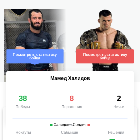
Посмотреть статистику
Посмотреть статистику
бойца
бойца
Мамед Халидов
38
8
2
Победы
Поражения
Ничьи
Халидов
vs
Солдич
Нокауты
Сабмишн
Решения