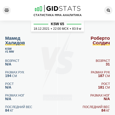
Мамед Халидов - Роберто 
KSW 65
18.12.2021
•
22:00
МСК
•
83.9 кг
Мамед
Роберто
Халидов
Солдич
KSW
#1 MW
ВОЗРАСТ
ВОЗРАСТ
N/A
31
РАЗМАХ РУК
РАЗМАХ РУК
194
187
СМ
СМ
РОСТ
РОСТ
N/A
181
СМ
РАЗМАХ НОГ
РАЗМАХ НОГ
N/A
N/A
ПОСЛЕДНИЙ ВЕС
ПОСЛЕДНИЙ ВЕС
84
84
КГ
КГ