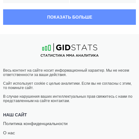
19:00 МСК
ПОЛУТЯЖЕЛЫЙ ВЕС
93 КГ
ПОКАЗАТЬ БОЛЬШЕ
ДАМИАН
МАРК
ПИВОВАРЧИК
ДУССИ
11
-
4
- 0
9
-
5
- 0 1 НЗ
18:30 МСК
МИНИМАЛЬНЫЙ ВЕС
52.2 КГ
АНИТА
МАГДАЛЕНА
Весь контент на сайте носит информационный характер. Мы не несем
БЕКУС
СОРМОВА
ответственности за ваши действия.
7
-
5
- 0
11
-
5
- 0
Сайт использует cookie с целью аналитики. Если вы не согласны с этим,
то покиньте сайт.
18:00 МСК
ПРОМЕЖУТОЧНЫЙ ВЕС
В случае нарушения ваших интеллектуальных прав свяжитесь с нами по
представленным на сайте контактам.
ПАТРЫК
ПЕТР
ЛИКУС
ОЛЬШИНКА
НАШ САЙТ
3
-
2
- 0
7
-
8
- 1
Политика конфиденциальности
О нас
17:30 МСК
ЛЕГЧАЙШИЙ ВЕС
61.2 КГ