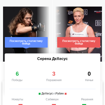
Посмотреть статистику
Посмотреть статистику
бойца
бойца
Серена ДеХесус
6
3
0
Победы
Поражения
Ничьи
ДеХесус
vs
Рубин
Нокауты
Сабмишн
Решения