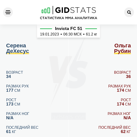
Серена ДеХесус - Ольга Ру
Invicta FC 51
19.01.2023
•
06:30
МСК
•
61.2 кг
Серена
Ольга
ДеХесус
Рубин
ВОЗРАСТ
ВОЗРАСТ
34
36
РАЗМАХ РУК
РАЗМАХ РУК
177
174
СМ
СМ
РОСТ
РОСТ
173
174
СМ
СМ
РАЗМАХ НОГ
РАЗМАХ НОГ
N/A
N/A
ПОСЛЕДНИЙ ВЕС
ПОСЛЕДНИЙ ВЕС
61
62
КГ
КГ