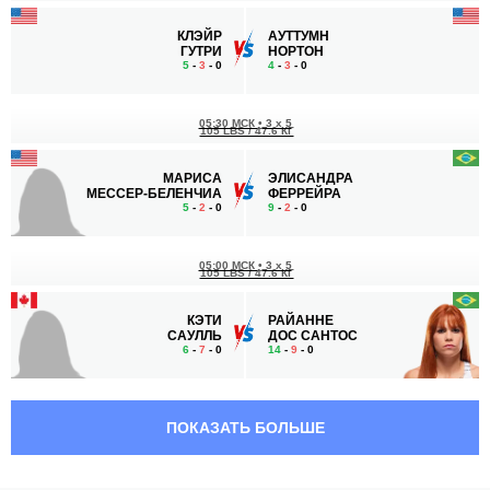
КЛЭЙР
АУТТУМН
ГУТРИ
НОРТОН
5
-
3
- 0
4
-
3
- 0
05:30 МСК
•
3 x 5
105 LBS / 47.6 КГ
МАРИСА
ЭЛИСАНДРА
МЕССЕР-БЕЛЕНЧИА
ФЕРРЕЙРА
5
-
2
- 0
9
-
2
- 0
05:00 МСК
•
3 x 5
105 LBS / 47.6 КГ
КЭТИ
РАЙАННЕ
САУЛЛЬ
ДОС САНТОС
6
-
7
- 0
14
-
9
- 0
04:30 МСК
•
3 x 5
МИНИМАЛЬНЫЙ ВЕС
52.2 КГ
ПОКАЗАТЬ БОЛЬШЕ
ФАТИМА
ЛАУРА
КЛАЙН
ГАЛЛАРДО